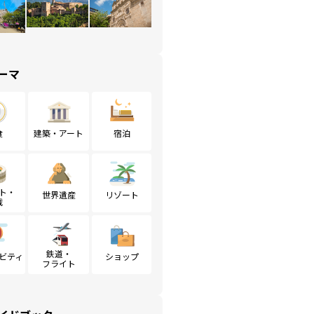
ーマ
食
建築・アート
宿泊
ト・
世界遺産
リゾート
戦
鉄道・
ビティ
ショップ
フライト