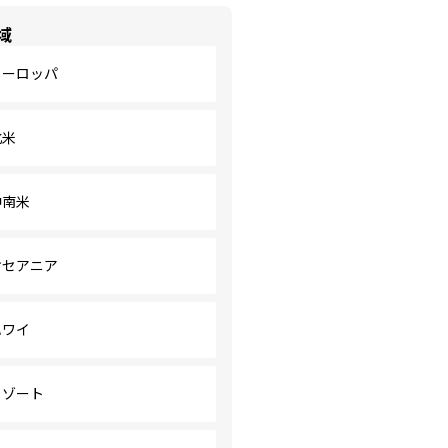
域
ヨーロッパ
北米
中南米
オセアニア
ハワイ
リゾート