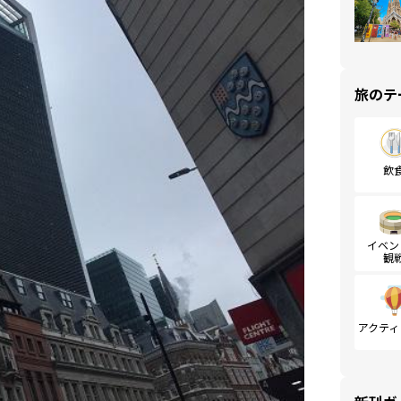
旅のテ
飲
イベン
観
アクティ