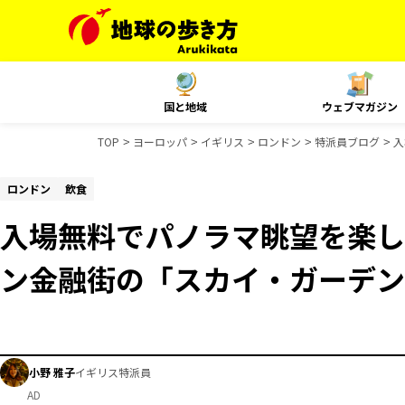
国と地域
ウェブマガジン
TOP
ヨーロッパ
イギリス
ロンドン
特派員ブログ
入
ロンドン
飲食
入場無料でパノラマ眺望を楽し
ン金融街の「スカイ・ガーデン
小野 雅子
イギリス特派員
AD