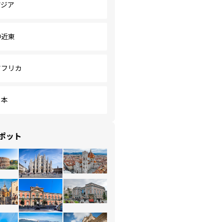
アジア
中近東
アフリカ
日本
ポット