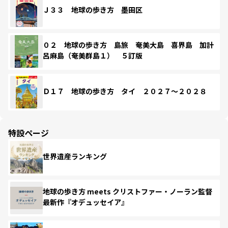
Ｊ３３ 地球の歩き方 墨田区
０２ 地球の歩き方 島旅 奄美大島 喜界島 加計
呂麻島（奄美群島１） ５訂版
Ｄ１７ 地球の歩き方 タイ ２０２７～２０２８
特設ページ
世界遺産ランキング
地球の歩き方 meets クリストファー・ノーラン監督
最新作『オデュッセイア』