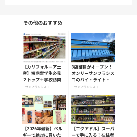
その他のおすすめ
【カリフォルニア土
3店舗目がオープン！
産】短期留学生必見
オンリーサンフラシス
２トップ＋学校訪問
コのバイ・ライト・ポ
で日本土産のベスト
ーク
サンフランシスコ
サンフランシスコ
【2026年最新】ベル
【エクアドル】スーパ
ギーで絶対に買いた
ーで手に入る！在住者