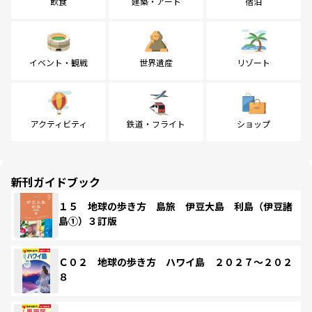
飲食
建築・アート
宿泊
イベント・観戦
世界遺産
リゾート
アクティビティ
鉄道・フライト
ショップ
新刊ガイドブック
１５ 地球の歩き方 島旅 伊豆大島 利島（伊豆諸
島①）３訂版
Ｃ０２ 地球の歩き方 ハワイ島 ２０２７～２０２
８