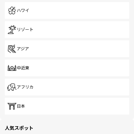
ハワイ
リゾート
アジア
中近東
アフリカ
日本
人気スポット