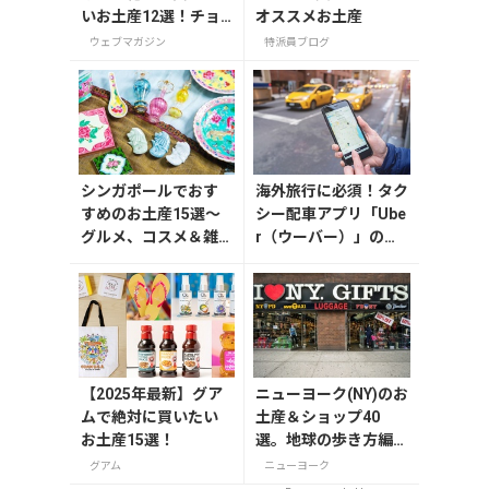
いお土産12選！チョ
オススメお土産
コレートやビール・
ウェブマガジン
特派員ブログ
雑貨まで紹介
シンガポールでおす
海外旅行に必須！タク
すめのお土産15選～
シー配車アプリ「Ube
グルメ、コスメ＆雑
r（ウーバー）」の登
貨
録・利用方法
【2025年最新】グア
ニューヨーク(NY)のお
ムで絶対に買いたい
土産＆ショップ40
お土産15選！
選。地球の歩き方編集
者セレクト！
グアム
ニューヨーク