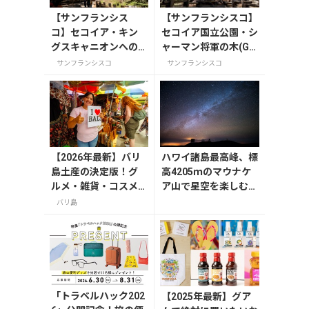
【サンフランシス
【サンフランシスコ】
コ】セコイア・キン
セコイア国立公園・シ
グスキャニオンへの
ャーマン将軍の木(Ge
行き方、楽しみ方
neral Sherman Tree)
サンフランシスコ
サンフランシスコ
（概要編）
【2026年最新】バリ
ハワイ諸島最高峰、標
島土産の決定版！グ
高4205ｍのマウナケ
ルメ・雑貨・コスメ
ア山で星空を楽しむ方
のおすすめ20選
法
バリ島
「トラベルハック202
【2025年最新】グア