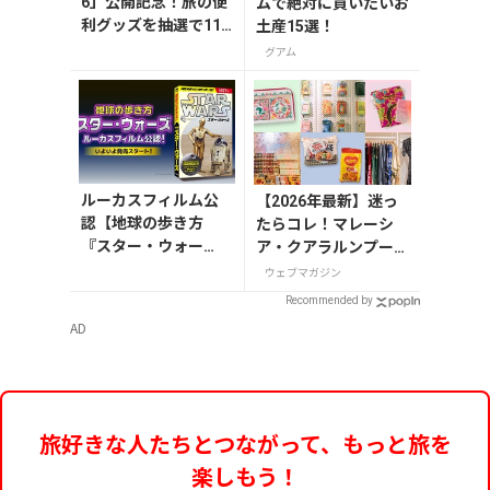
6」公開記念！旅の便
ムで絶対に買いたいお
利グッズを抽選で11
土産15選！
名様にプレゼント
グアム
ルーカスフィルム公
【2026年最新】迷っ
認【地球の歩き方
たらコレ！マレーシ
『スター・ウォー
ア・クアラルンプール
ズ』】が7月31日発
で絶対買いたいお土産
ウェブマガジン
売！初回限定版はホ
15選
Recommended by
ログラム仕様の特製
AD
リバーシブル帯付き
旅好きな人たちとつながって、もっと旅を
楽しもう！