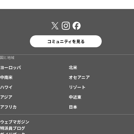
コミュニティを見る
国と地域
ヨーロッパ
北米
中南米
オセアニア
ハワイ
リゾート
アジア
中近東
アフリカ
日本
ウェブマガジン
特派員ブログ