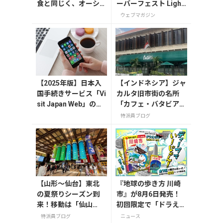
食と同じく、オーシ
ーバーフェスト Light
ャンビューのレスト
2026」が8月7日から
ウェブマガジン
ランでいただけます。
開催の画像一覧
瀬戸内航路に因んだ
食材や郷土料理のビ
ュッフェが楽しめま
す。そして別府港への
航海も、もう直ぐ終
【2025年版】日本入
【インドネシア】ジャ
わります。
国手続きサービス「Vi
カルタ旧市街の名所
sit Japan Web」の登
「カフェ・バタビア」
録方法や注意点を解
で味わう特別な時間
特派員ブログ
説
【山形〜仙台】東北
『地球の歩き方 川崎
の夏祭りシーズン到
市』が8月6日発売！
来！移動は「仙山
初回限定で「ドラえも
線」と「高速バス」
ん」描き下ろし特別カ
特派員ブログ
ニュース