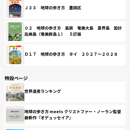
Ｊ３３ 地球の歩き方 墨田区
０２ 地球の歩き方 島旅 奄美大島 喜界島 加計
呂麻島（奄美群島１） ５訂版
Ｄ１７ 地球の歩き方 タイ ２０２７～２０２８
特設ページ
世界遺産ランキング
地球の歩き方 meets クリストファー・ノーラン監督
最新作『オデュッセイア』