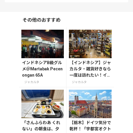
その他のおすすめ
インドネシアB級グル
【インドネシア】ジャ
メ＠Martabak Pecen
カルタ・雑貨好きなら
ongan 65A
一度は訪れたい！イン
ドネシアの魅力が詰ま
ジャカルタ
ジャカルタ
った「Chic Mart」
「さんふらわあ くれ
【栃木】ドイツ気分で
ない」の朝食は、夕
乾杯！「宇都宮オクト