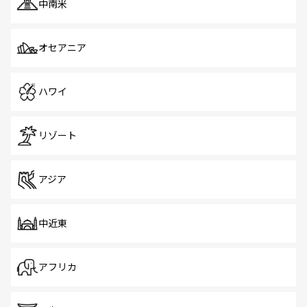
中南米
オセアニア
ハワイ
リゾート
アジア
中近東
アフリカ