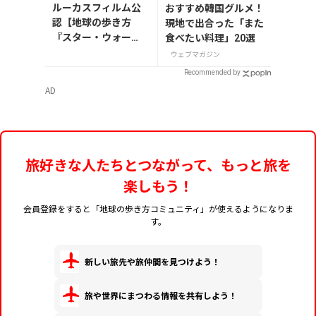
ルーカスフィルム公
おすすめ韓国グルメ！
認【地球の歩き方
現地で出合った「また
『スター・ウォー
食べたい料理」20選
ズ』】が7月31日発
ウェブマガジン
売！初回限定版はホ
Recommended by
ログラム仕様の特製
AD
リバーシブル帯付き
旅好きな人たちとつながって、もっと旅を
楽しもう！
会員登録をすると「地球の歩き方コミュニティ」が使えるようになりま
す。
新しい旅先や旅仲間を見つけよう！
旅や世界にまつわる情報を共有しよう！