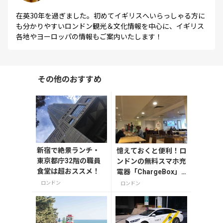
在英30年を過ぎました。初めてイギリスへいらっしゃる方に
も分かりやすいロンドン観光＆文化情報を中心に、イギリス
各地やヨーロッパの情報もご案内いたします！
その他のおすすめ
新宿で絶景ランチ・
憶えておくと便利！ロ
東京都庁32階の職員
ンドンの無料スマホ充
食堂は超おススメ！
電器「ChargeBox」
がある場所
ロンドン
ロンドン