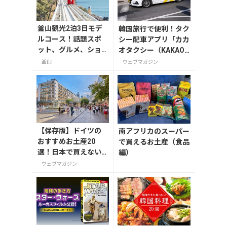
釜山観光2泊3日モデ
韓国旅行で便利！タク
ルコース！話題スポ
シー配車アプリ「カカ
ット、グルメ、ショ
オタクシー（KAKAO
ッピングを満喫
T）」の登録・利用方
釜山
ウェブマガジン
法
【保存版】ドイツの
南アフリカのスーパー
おすすめお土産20
で買えるお土産（食品
選！日本で買えない
編）
雑貨からお菓子まで
ウェブマガジン
徹底紹介