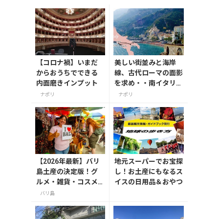
【コロナ禍】いまだ
美しい街並みと海岸
からおうちでできる
線、古代ローマの面影
内面磨きインプット
を求め・・南イタリア
旅行で外せない観光ス
ナポリ
ナポリ
ポット5選
【2026年最新】バリ
地元スーパーでお宝探
島土産の決定版！グ
し！お土産にもなるス
ルメ・雑貨・コスメ
イスの日用品＆おやつ
のおすすめ20選
バリ島