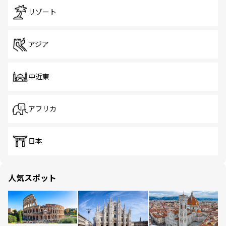
リゾート
アジア
中近東
アフリカ
日本
人気スポット