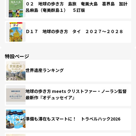
０２ 地球の歩き方 島旅 奄美大島 喜界島 加計
呂麻島（奄美群島１） ５訂版
Ｄ１７ 地球の歩き方 タイ ２０２７～２０２８
特設ページ
世界遺産ランキング
地球の歩き方 meets クリストファー・ノーラン監督
最新作『オデュッセイア』
準備も滞在もスマートに！ トラベルハック2026