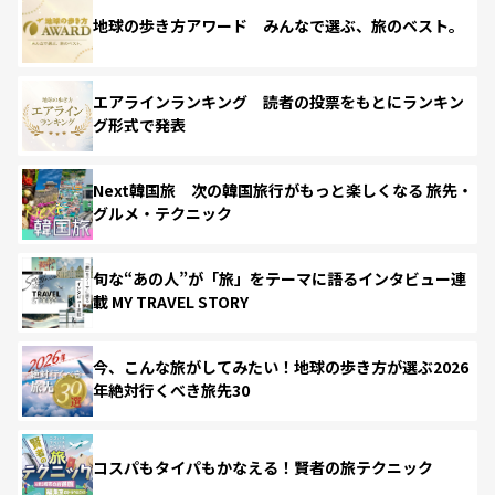
地球の歩き方アワード みんなで選ぶ、旅のベスト。
エアラインランキング 読者の投票をもとにランキン
グ形式で発表
Next韓国旅 次の韓国旅行がもっと楽しくなる 旅先・
グルメ・テクニック
旬な“あの人”が「旅」をテーマに語るインタビュー連
載 MY TRAVEL STORY
今、こんな旅がしてみたい！地球の歩き方が選ぶ2026
年絶対行くべき旅先30
コスパもタイパもかなえる！賢者の旅テクニック