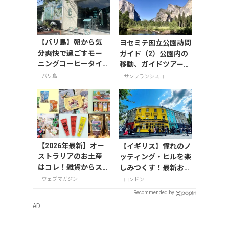
【バリ島】朝から気
ヨセミテ国立公園訪問
分爽快で過ごすモー
ガイド（2）公園内の
ニングコーヒータイ
移動、ガイドツアー
ム/サヌール
(2025年)
バリ島
サンフランシスコ
【2026年最新】オー
【イギリス】憧れのノ
ストラリアのお土産
ッティング・ヒルを楽
はコレ！雑貨からス
しみつくす！最新おす
ーパーでも買えるグ
すめスポット6選
ウェブマガジン
ロンドン
ルメまで13選
Recommended by
AD