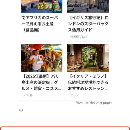
南アフリカのスーパ
【イギリス旅行記】ロ
ーで買えるお土産
ンドンのスターバック
（食品編）
ス活用ガイド
特派員ブログ
【2026年最新】バリ
【イタリア・ミラノ】
島土産の決定版！グ
伝統料理が堪能できる
ルメ・雑貨・コスメ
おすすめレストラン3
のおすすめ20選
選
バリ島
ミラノ
Recommended by
AD