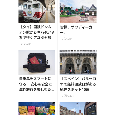
【タイ】国鉄ドンム
皆様、サワディーカ
アン駅からキハ40/48
ー。
系で行くアユタヤ旅
バンコク
バンコク
貴重品をスマートに
【スペイン】バルセロ
守る！ 安心＆安全に
ナで無料開放日がある
海外旅行を楽しむた
観光スポット10選
めのセキュリティー
バルセロナ
ポーチ