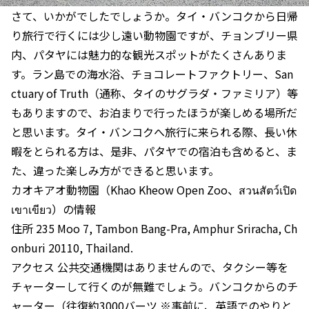
さて、いかがでしたでしょうか。タイ・バンコクから日帰
り旅行で行くには少し遠い動物園ですが、チョンブリー県
内、パタヤには魅力的な観光スポットがたくさんありま
す。ラン島での海水浴、チョコレートファクトリー、San
ctuary of Truth（通称、タイのサグラダ・ファミリア）等
もありますので、お泊まりで行ったほうが楽しめる場所だ
と思います。タイ・バンコクへ旅行に来られる際、長い休
暇をとられる方は、是非、パタヤでの宿泊も含めると、ま
た、違った楽しみ方ができると思います。
カオキアオ動物園（Khao Kheow Open Zoo、สวนสัตว์เปิด
เขาเขียว）の情報
住所 235 Moo 7, Tambon Bang-Pra, Amphur Sriracha, Ch
onburi 20110, Thailand.
アクセス 公共交通機関はありませんので、タクシー等を
チャーターして行くのが無難でしょう。バンコクからのチ
ャーター（往復約3000バーツ ※事前に、英語でのやりと