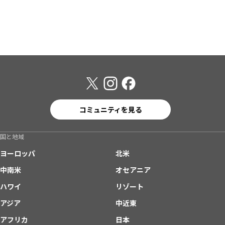
コミュニティを見る
国と地域
ヨーロッパ
北米
中南米
オセアニア
ハワイ
リゾート
アジア
中近東
アフリカ
日本