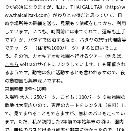
りが必須になりますが、私は、
THAI CALL TAX
（http://w
ww.thaicalltaxi.com）がわりとお得だと思っていて、日
時や場所等の詳細を送り、見積もり依頼をしてから、利用
しています。いつも、時間前には来てくれて、運転も上手
です）か、パタヤで宿泊するなら、パタヤの旅行代理店等
でチャーター（往復約1000バーツ）すると良いでしょ
う。その他、カオキアオ動物園へ行けるツアー（例えば、
こちら
veltraのサイトにリンクしています。）も開催され
るようです。動物は夜に活動するとも言われますので、夜
の動物園も興味深いですね。
営業時間 8時～18時
入場料 大人：250バーツ、こども：100バーツ ※動物園の
敷地は大変広いので、専用のカートをレンタル（有料）し
て、見てまわることもできますが、無料のバスも走ってい
ます。ただ、私が訪問した2年前の年始年末の頃は、園内
で、無料のバスと出会う確率が非常に低かったので、10k