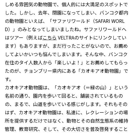
しめる雰囲気の動物園で、個人的には大満足のスポットで
した。しかし、去年、閉園になってしまい、バンコク都内
の動物園といえば、「サファリワールド（SAFARI WORL
D）」のみとなってしまいましたね。サファリワールドへ
はツアー（例えば
こちら
VELTRAのサイトにリンクしてい
ます）もありますが、まだ行ったことがないので、お薦め
してよいかいつも悩んでしまいます。そんな中、バンコク
在住のタイ人数人から「楽しいよ！」とお薦めしてもらっ
たのが、チョンブリー県内にある「カオキアオ動物園」で
す。
カオキアオ動物園は、「カオキアオ（＝緑の山）」という
名前の通り、園内を歩いて回ると、舗装されているもの
の、まるで、山道を歩いている感じがします。それもその
はず、カオキアオ動物園は、私達に、レクレーションの場
所を提供するだけではなく、動物とその自然生態系の維持
管理、教育研究、そして、その大切さを普及啓発すること