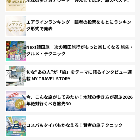
地球の歩き方アワード みんなで選ぶ、旅のベスト。
エアラインランキング 読者の投票をもとにランキン
グ形式で発表
Next韓国旅 次の韓国旅行がもっと楽しくなる 旅先・
グルメ・テクニック
旬な“あの人”が「旅」をテーマに語るインタビュー連
載 MY TRAVEL STORY
今、こんな旅がしてみたい！地球の歩き方が選ぶ2026
年絶対行くべき旅先30
コスパもタイパもかなえる！賢者の旅テクニック