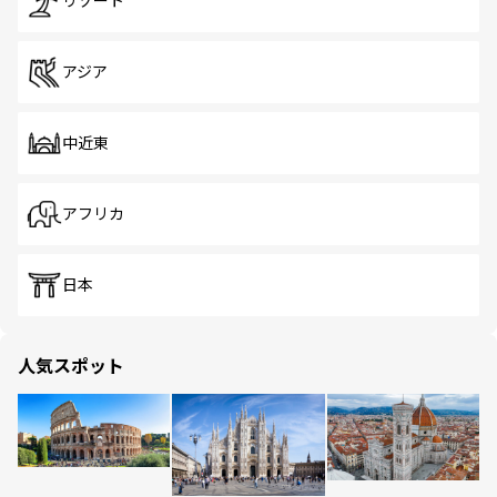
リゾート
アジア
中近東
アフリカ
日本
人気スポット