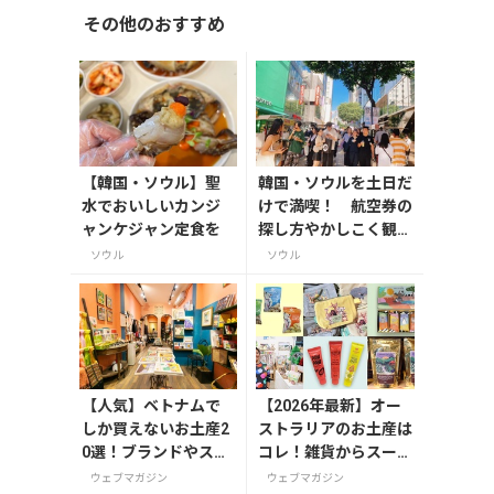
その他のおすすめ
【韓国・ソウル】聖
韓国・ソウルを土日だ
水でおいしいカンジ
けで満喫！ 航空券の
ャンケジャン定食を
探し方やかしこく観光
する方法を紹介
ソウル
ソウル
【人気】ベトナムで
【2026年最新】オー
しか買えないお土産2
ストラリアのお土産は
0選！ブランドやスー
コレ！雑貨からスーパ
パーのお菓子や雑貨
ーでも買えるグルメま
ウェブマガジン
ウェブマガジン