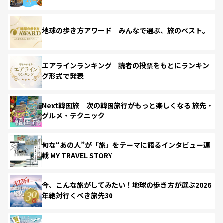
地球の歩き方アワード みんなで選ぶ、旅のベスト。
エアラインランキング 読者の投票をもとにランキン
グ形式で発表
Next韓国旅 次の韓国旅行がもっと楽しくなる 旅先・
グルメ・テクニック
旬な“あの人”が「旅」をテーマに語るインタビュー連
載 MY TRAVEL STORY
今、こんな旅がしてみたい！地球の歩き方が選ぶ2026
年絶対行くべき旅先30