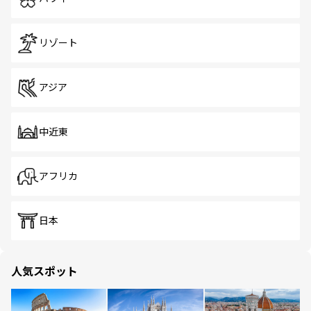
リゾート
アジア
中近東
アフリカ
日本
人気スポット