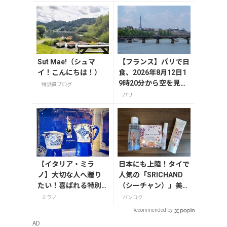
まで紹介
で13選
Sut Mae!（シュマ
【フランス】パリで日
イ！こんにちは！）
食、2026年8月12日1
9時20分から空を見上
特派員ブログ
げよう
パリ
【イタリア・ミラ
日本にも上陸！タイで
ノ】大切な人へ贈り
人気の「SRICHAND
たい！喜ばれる特別
（シーチャン）」美容
なお土産
グッズ情報
ミラノ
バンコク
Recommended by
AD