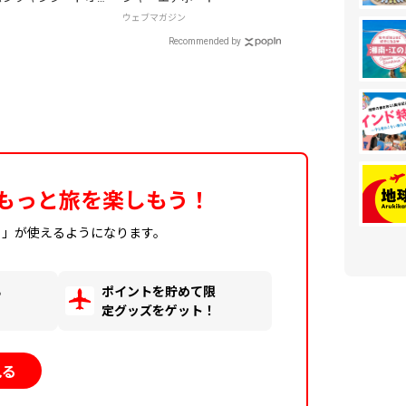
biskernöl」はオール
ウェブマガジン
ィ！
Recommended by
もっと旅を楽しもう！
ィ」が使えるようになります。
る
ポイントを貯めて限
！
定グッズをゲット！
見る