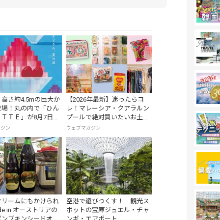
高さ約4.5mの巨大か
【2026年最新】迷ったらコ
登場！丸の内で「ひん
レ！マレーシア・クアラルン
ＴＴＥ」が8月7日か
プールで絶対買いたいお土産
の画像一覧
15選
ガジン
ウェブマガジン
クリームにもかけられ
空港で遊びつくす！ 観光ス
ade in オーストリアの
ポットの宝庫ジュエル・チャ
パンプキンシードオイ
ンギ・エアポート