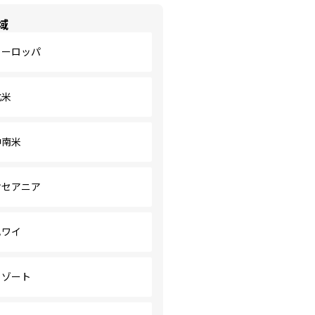
域
ヨーロッパ
北米
中南米
オセアニア
ハワイ
リゾート