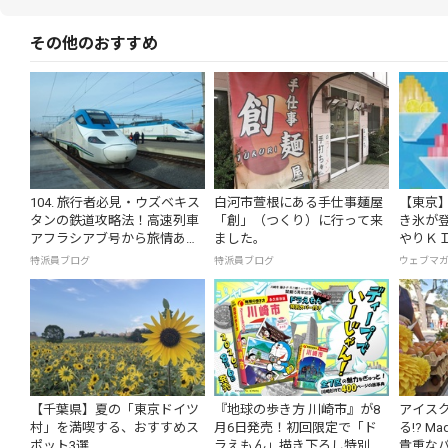
その他のおすすめ
104. 旅行者必見・ウズベキス
白河市萱根にある手仕事麺屋
【東京】
タンの鉄道攻略法！高速列車
「創」（つくり）に行って来
き氷が
アフラシアブ号から旅情あふ
ました。
やりＫＩ
れる夜行列車まで
ら開催
特派員ブログ
特派員ブログ
ウェブマ
【千葉県】夏の「東京ドイツ
『地球の歩き方 川崎市』が8
アイス
村」を満喫する、おすすめス
月6日発売！初回限定で「ド
る!? M
ポット3選
ラえもん」描き下ろし特別カ
貴重な