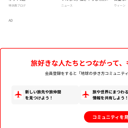
バー付き
ル「Kür
特派員ブログ
ニュース
ウィーン
マイテ
AD
旅好きな人たちとつながって、
会員登録をすると「地球の歩き方コミュニテ
新しい旅先や旅仲間
旅や世界にまつわ
を見つけよう！
情報を共有しよう
コミュニティを