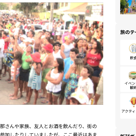
旅のテ
飲
イベン
観
アクティ
那さんや家族、友人とお酒を飲んだり、街の
参加したりしていましたが、ここ最近はあま