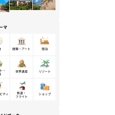
ーマ
食
建築・アート
宿泊
ト・
世界遺産
リゾート
戦
鉄道・
ビティ
ショップ
フライト