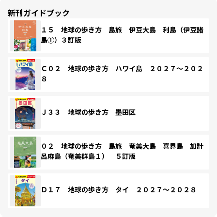
新刊ガイドブック
１５ 地球の歩き方 島旅 伊豆大島 利島（伊豆諸
島①）３訂版
Ｃ０２ 地球の歩き方 ハワイ島 ２０２７～２０２
８
Ｊ３３ 地球の歩き方 墨田区
０２ 地球の歩き方 島旅 奄美大島 喜界島 加計
呂麻島（奄美群島１） ５訂版
Ｄ１７ 地球の歩き方 タイ ２０２７～２０２８