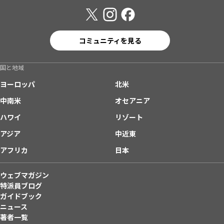
コミュニティを見る
国と地域
ヨーロッパ
北米
中南米
オセアニア
ハワイ
リゾート
アジア
中近東
アフリカ
日本
ウェブマガジン
特派員ブログ
ガイドブック
ニュース
著者一覧