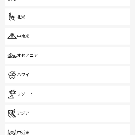
北米
中南米
オセアニア
ハワイ
リゾート
アジア
中近東