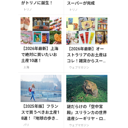
がトリノに誕生！
スーパーが完成
トリノ
トリノ
【2026年最新】上海
【2026年最新】オー
で絶対に買いたいお
ストラリアのお土産は
土産10選！
コレ！雑貨からスーパ
ーでも買えるグルメま
上海
ウェブマガジン
で13選
【2025年版】フラン
謎だらけの「空中宮
スで買うべきお土産1
殿」スリランカの世界
8選！『地球の歩き
遺産シーギリヤ・ロッ
方』編集者おすすめ
ク登頂に挑戦！
パリ
ウェブマガジン