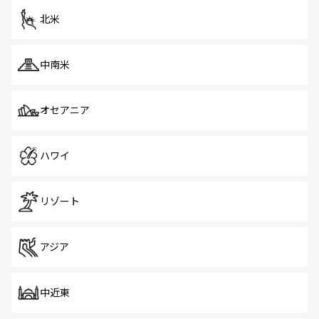
北米
中南米
オセアニア
ハワイ
リゾート
アジア
中近東