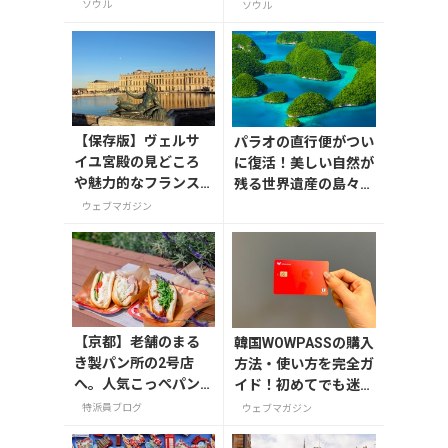
ー「京春鉄橋 音楽噴
ソウル
ソウル
水」
【保存版】ヴェルサ
パラオの直行便がつい
イユ宮殿の見どころ
に復活！美しい自然が
や魅力的なフランス
残る世界遺産の島々へ
の宮殿/庭園にせまる
行こう【今旅2026】
ウェブマガジン
【京都】老舗のまる
韓国WOWPASSの購入
き製パン所の2号店
方法・使い方を完全ガ
へ。人気こっぺパン
イド！初めてでも迷わ
を市役所で味わう
ない
特派員ブログ
ウェブマガジン