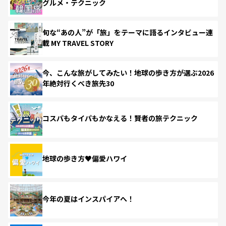
グルメ・テクニック
旬な“あの人”が「旅」をテーマに語るインタビュー連
載 MY TRAVEL STORY
今、こんな旅がしてみたい！地球の歩き方が選ぶ2026
年絶対行くべき旅先30
コスパもタイパもかなえる！賢者の旅テクニック
地球の歩き方♥偏愛ハワイ
今年の夏はインスパイアへ！