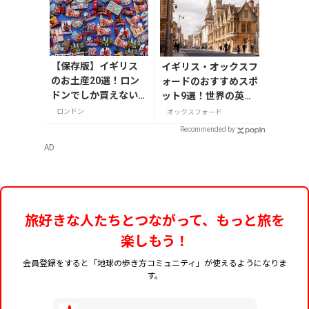
【保存版】イギリス
イギリス・オックスフ
のお土産20選！ロン
ォードのおすすめスポ
ドンでしか買えない
ット9選！世界の英知
雑貨/お菓子/紅茶まで
が集う学問の町を巡る
ロンドン
オックスフォード
徹底紹介
Recommended by
AD
旅好きな人たちとつながって、もっと旅を
楽しもう！
会員登録をすると「地球の歩き方コミュニティ」が使えるようになりま
す。