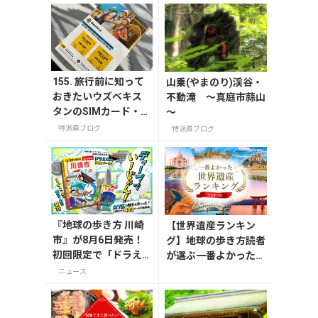
155. 旅行前に知って
山乗(やまのり)渓谷・
おきたいウズベキス
不動滝 ～真庭市蒜山
タンのSIMカード・W
～
i-Fiなどインターネッ
特派員ブログ
特派員ブログ
ト事情
『地球の歩き方 川崎
【世界遺産ランキン
市』が8月6日発売！
グ】地球の歩き方読者
初回限定で「ドラえ
が選ぶ一番よかった世
もん」描き下ろし特
界遺産は？
ニュース
別カバー付き