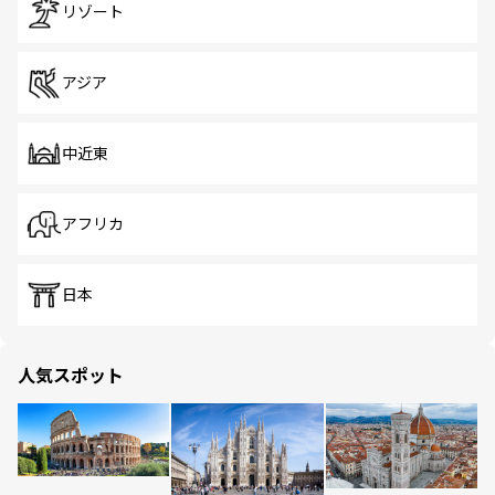
リゾート
アジア
中近東
アフリカ
日本
人気スポット