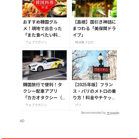
おすすめ韓国グル
【島根】国引き神話に
メ！現地で出合った
まつわる「美保関ドラ
「また食べたい料
イブ」
理」20選
ウェブマガジン
特派員ブログ
韓国旅行で便利！タ
【2025年版】フラン
クシー配車アプリ
ス・パリのメトロの乗
「カカオタクシー（K
り方！料金やチケット
AKAO T）」の登録・
の種類、注意点を解説
ウェブマガジン
パリ
利用方法
Recommended by
AD