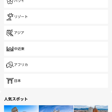
ハワイ
リゾート
アジア
中近東
アフリカ
日本
人気スポット