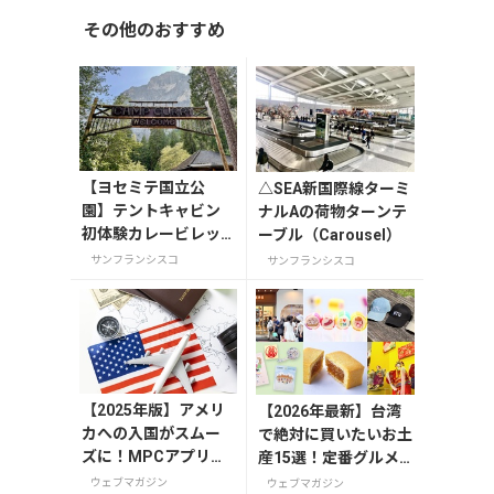
その他のおすすめ
【ヨセミテ国立公
△SEA新国際線ターミ
園】テントキャビン
ナルAの荷物ターンテ
初体験カレービレッ
ーブル（Carousel）
ジが人気の秘密
サンフランシスコ
サンフランシスコ
【2025年版】アメリ
【2026年最新】台湾
カへの入国がスムー
で絶対に買いたいお土
ズに！MPCアプリの
産15選！定番グルメ
登録方法や使い方を
やかわいい雑貨、限定
ウェブマガジン
ウェブマガジン