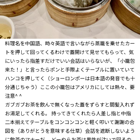
料理名を中国語、時々英語で言いながら蒸籠を乗せたカー
トを押して回ってくるわけで蓋開けて見せてもらって、気
にいったら指差すだけでいい会話はいらないが、「小籠包
来た！」と言ったらポンと手際よくテーブルに置いていて
ハンコを押してく（ショーロンポーは日本語の発音でも十
分通じちゃう）ここの小籠包はアメリカにしては熱々、要
注意^ ^
ガブガブお茶を飲んで無くなった蓋をずらすと間髪入れず
お湯足してくれる。 持ってきてくれたら人差し指と中指
二本揃えてテーブルをコンコンコンと軽く叩いて謝謝の合
図を（ありがとうを意味する仕草）会話を遮断しないよう
に飲茶のマナーだ。 どーやらお茶は男性が注いで回るの