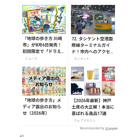
解説
商品も紹介
『地球の歩き方 川崎
72. タシケント空港国
市』が8月6日発売！
際線ターミナルガイ
初回限定で「ドラえ
ド！市内へのアクセ
もん」描き下ろし特
ス・両替・お店情報et
ニュース
タシケント
別カバー付き
c
「地球の歩き方」メ
【2026年最新】神戸
ディア露出のお知ら
土産の大正解！本当に
せ（2026年）
喜ばれる逸品17選
ウェブマガジン
Recommended by
AD