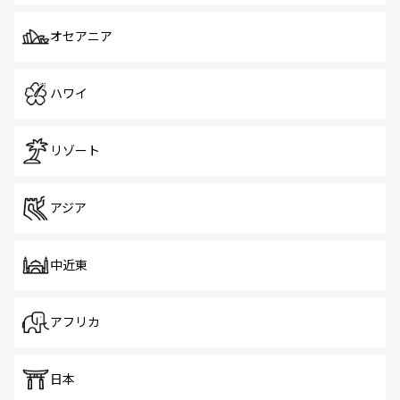
オセアニア
ハワイ
リゾート
アジア
中近東
アフリカ
日本