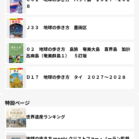
８
Ｊ３３ 地球の歩き方 墨田区
０２ 地球の歩き方 島旅 奄美大島 喜界島 加計
呂麻島（奄美群島１） ５訂版
Ｄ１７ 地球の歩き方 タイ ２０２７～２０２８
特設ページ
世界遺産ランキング
地球の歩き方 meets クリストファー・ノーラン監督