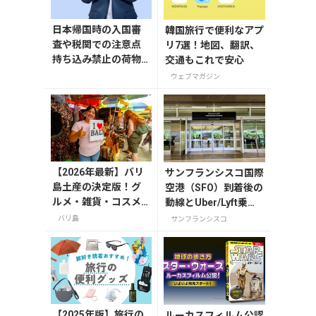
日本帰国時の入国審
韓国旅行で便利なアプ
査や税関での注意点
リ7選！地図、翻訳、
持ち込み禁止の荷物
交通もこれで安心
も解説
ウェブマガジン
【2026年最新】バリ
サンフランシスコ国際
島土産の決定版！グ
空港（SFO）到着後の
ルメ・雑貨・コスメ
動線とUber/Lyft乗り
のおすすめ20選
場ガイド【2025年
バリ島
サンフランシスコ
版】
【2025年版】旅行の
ルーカスフィルム公認