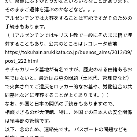
か、荼毘にふすかどうかなどいろいろなことがあります。
そのままご遺体を運ぶのかなどなど。。。
アルゼンチンでは火葬をすることは可能ですがそのための
手続きもあります。
（（アルゼンチンではキリスト教で一般にそのまま棺で埋
葬することもあり、公共のところはレコレータ墓地
https://tokuhain.arukikata.co.jp/buenos_aires/2012/09/
post_222.html
やチャカリータ墓地が有名ですが、歴史のある由緒あるお
宅ではないと、最近はお墓の問題（土地代、管理費など）
で火葬されてご遺灰をロッカー的なお墓や、労働組合の共
同墓地などに埋葬することがよくあります。））
なお、外国と日本の関係の手続きもありますので、
相談できるのが大使館、特に、外国での日本人の安全関係
は領事部の管轄です。
以下、念のため、連絡先です。 パスポートの問題なども