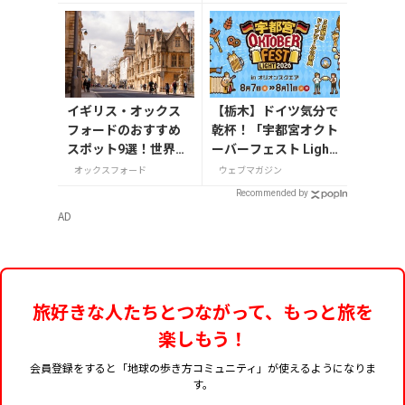
イギリス・オックス
【栃木】ドイツ気分で
フォードのおすすめ
乾杯！「宇都宮オクト
スポット9選！世界の
ーバーフェスト Light
英知が集う学問の町
2026」が8月7日から
オックスフォード
ウェブマガジン
を巡る
開催
Recommended by
AD
旅好きな人たちとつながって、もっと旅を
楽しもう！
会員登録をすると「地球の歩き方コミュニティ」が使えるようになりま
す。