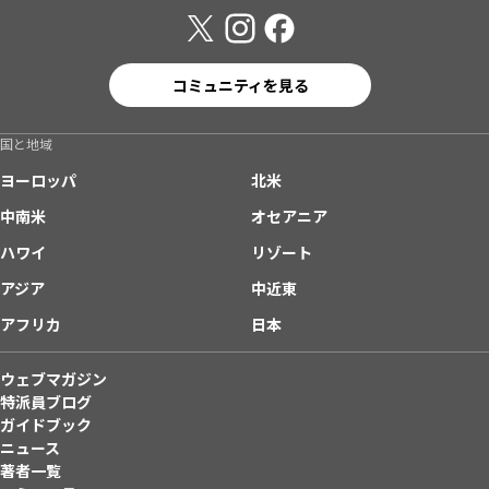
コミュニティを見る
国と地域
ヨーロッパ
北米
中南米
オセアニア
ハワイ
リゾート
アジア
中近東
アフリカ
日本
ウェブマガジン
特派員ブログ
ガイドブック
ニュース
著者一覧