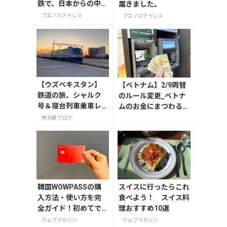
鉄で、日本からの中古
届きました。
車両が元気に走って
ブエノスアイレス
ブエノスアイレス
います。
【ウズベキスタン】
【ベトナム】2/9両替
鉄道の旅、シャルク
のルール変更_ベトナ
号＆寝台列車乗車レ
ムのお金にまつわるエ
ポート
トセトラ（ハノイ編）
特派員ブログ
韓国WOWPASSの購
スイスに行ったらこれ
入方法・使い方を完
食べよう！ スイス料
全ガイド！初めてで
理おすすめ10選
も迷わない
ウェブマガジン
ウェブマガジン