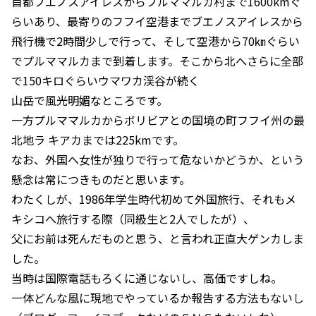
首都ブエノスアイレスからプルママルカ村まで1600kmぐ
らいあり、最寄りのフフイ空港までブエノスアイレスから
飛行機で2時間少しで行って、そして空港から70㎞ぐらい
でプルママルカまで到着します。そこから北へさらに全部
で150キロぐらいウマワカ渓谷が続く
山岳で風光明媚なところです。
一方プルママルカからボリビアとの国境の町フフイ州の最
北地ラ キアカまでは225kmです。
なお、外国へ女性が独りで行って危ないかどうか、という
懸念は常につきものだと思います。
わたくしが、1986年学生時代初めて外国旅行、それもメ
キシコへ旅行する際（同級生と2人でしたが）、
父にお前は死んだものと思う、と言われ正直大ゲンカしま
した。
当時は国際電話もろくに通じないし、高価ですしね。
一体どんな風に現地でやっているか報告する方法もないし