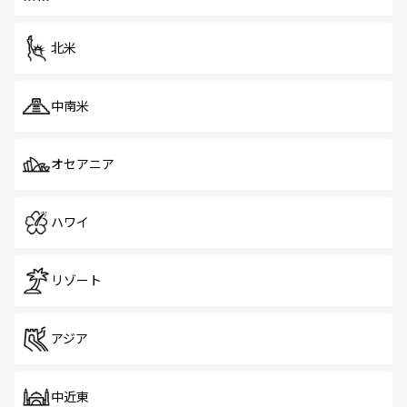
北米
中南米
オセアニア
ハワイ
リゾート
アジア
中近東