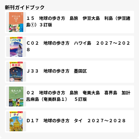
新刊ガイドブック
１５ 地球の歩き方 島旅 伊豆大島 利島（伊豆諸
島①）３訂版
Ｃ０２ 地球の歩き方 ハワイ島 ２０２７～２０２
８
Ｊ３３ 地球の歩き方 墨田区
０２ 地球の歩き方 島旅 奄美大島 喜界島 加計
呂麻島（奄美群島１） ５訂版
Ｄ１７ 地球の歩き方 タイ ２０２７～２０２８