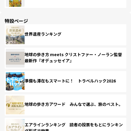
特設ページ
世界遺産ランキング
地球の歩き方 meets クリストファー・ノーラン監督
最新作『オデュッセイア』
準備も滞在もスマートに！ トラベルハック2026
地球の歩き方アワード みんなで選ぶ、旅のベスト。
エアラインランキング 読者の投票をもとにランキン
グ形式で発表