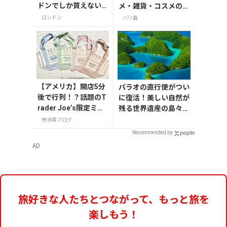
ドンでしか買えない
メ・雑貨・コスメのお
雑貨/お菓子/紅茶まで
すすめ20選
ロンドン
バリ島
徹底紹介
【アメリカ】開店5分
パラオの直行便がつい
後で行列！？話題のT
に復活！美しい自然が
rader Joe’s限定ミニ
残る世界遺産の島々へ
トート発売日レポ
行こう【今旅2026】
特派員ブログ
Recommended by
AD
旅好きな人たちとつながって、もっと旅を
楽しもう！