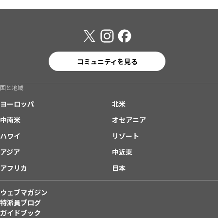
コミュニティを見る
国と地域
ヨーロッパ
北米
中南米
オセアニア
ハワイ
リゾート
アジア
中近東
アフリカ
日本
ウェブマガジン
特派員ブログ
ガイドブック