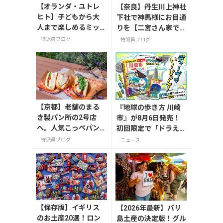
【オランダ・ユトレ
【奈良】丹生川上神社
ヒト】子どもから大
下社で神馬様にお目通
人まで楽しめるミッ
りを【二宮さん家で放
フィーミュージア
送】
特派員ブログ
特派員ブログ
ム！街中にあるミッ
フィースポットもご
紹介
【京都】老舗のまる
『地球の歩き方 川崎
き製パン所の2号店
市』が8月6日発売！
へ。人気こっぺパン
初回限定で「ドラえも
を市役所で味わう
ん」描き下ろし特別カ
特派員ブログ
ニュース
バー付き
【保存版】イギリス
【2026年最新】バリ
のお土産20選！ロン
島土産の決定版！グル