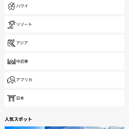
ハワイ
リゾート
アジア
中近東
アフリカ
日本
人気スポット