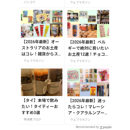
えるカフェ3軒巡り
ーのお菓子や雑貨まで
バンコク
ウェブマガジン
紹介
【2026年最新】オー
【2026年最新】ベル
ストラリアのお土産
ギーで絶対に買いたい
はコレ！雑貨からス
お土産12選！チョコ
ーパーでも買えるグ
レートやビール・雑貨
ウェブマガジン
ウェブマガジン
ルメまで13選
まで紹介
【タイ】本場で飲み
【2026年最新】迷っ
たい！タイティーお
たらコレ！マレーシ
すすめ3選
ア・クアラルンプール
で絶対買いたいお土産
特派員ブログ
ウェブマガジン
15選
Recommended by