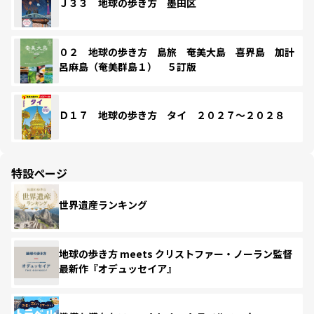
Ｊ３３ 地球の歩き方 墨田区
０２ 地球の歩き方 島旅 奄美大島 喜界島 加計
呂麻島（奄美群島１） ５訂版
Ｄ１７ 地球の歩き方 タイ ２０２７～２０２８
特設ページ
世界遺産ランキング
地球の歩き方 meets クリストファー・ノーラン監督
最新作『オデュッセイア』