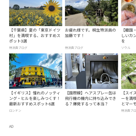
【千葉県】夏の「東京ドイツ
お疲れ様です。桐生特派員の
【韓国
村」を満喫する、おすすめス
加藤です！
しいカ
ポット3選
を
特派員ブログ
特派員ブログ
ソウル
【イギリス】憧れのノッティ
【国際線】ヘアスプレー缶は
【スイ
ング・ヒルを楽しみつくす！
飛行機の機内に持ち込みでき
ーを満
最新おすすめスポット6選
る？爆発するって本当？
とマー
ロンドン
特派員ブ
AD