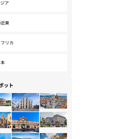
アジア
中近東
アフリカ
日本
ポット