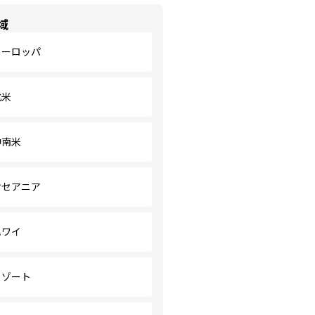
域
ヨーロッパ
北米
中南米
オセアニア
ハワイ
リゾート