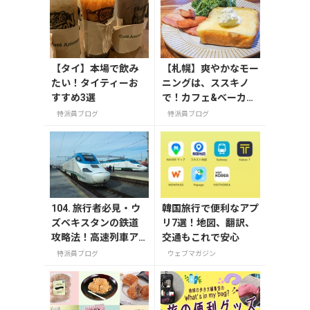
【タイ】本場で飲み
【札幌】爽やかなモー
たい！タイティーお
ニングは、ススキノ
すすめ3選
で！カフェ&べーカリ
ー「ESPRESSO D WO
特派員ブログ
特派員ブログ
RKS」（エスプレッソ
ディーワークス）
104. 旅行者必見・ウ
韓国旅行で便利なアプ
ズベキスタンの鉄道
リ7選！地図、翻訳、
攻略法！高速列車ア
交通もこれで安心
フラシアブ号から旅
特派員ブログ
ウェブマガジン
情あふれる夜行列車
まで