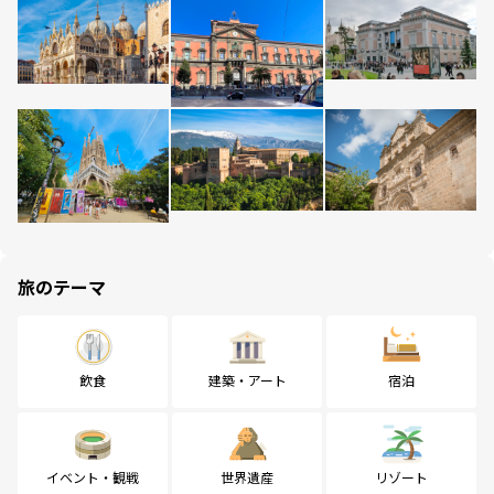
旅のテーマ
飲食
建築・アート
宿泊
イベント・観戦
世界遺産
リゾート