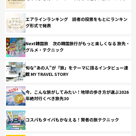
エアラインランキング 読者の投票をもとにランキン
グ形式で発表
Next韓国旅 次の韓国旅行がもっと楽しくなる 旅先・
グルメ・テクニック
旬な“あの人”が「旅」をテーマに語るインタビュー連
載 MY TRAVEL STORY
今、こんな旅がしてみたい！地球の歩き方が選ぶ2026
年絶対行くべき旅先30
コスパもタイパもかなえる！賢者の旅テクニック