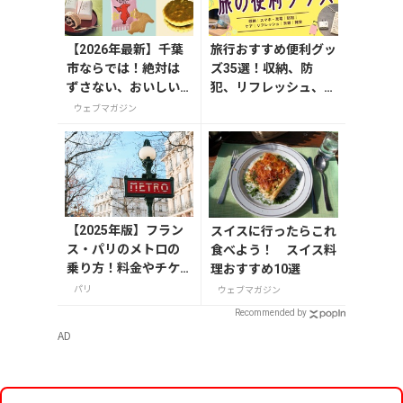
【2026年最新】千葉
旅行おすすめ便利グッ
市ならでは！絶対は
ズ35選！収納、防
ずさない、おいしい
犯、リフレッシュ、ど
お土産10選
れを持って行く？【編
ウェブマガジン
集者の旅の持ち物】
【2025年版】フラン
スイスに行ったらこれ
ス・パリのメトロの
食べよう！ スイス料
乗り方！料金やチケ
理おすすめ10選
ットの種類、注意点
パリ
ウェブマガジン
を解説
Recommended by
AD