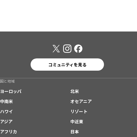
コミュニティを見る
国と地域
ヨーロッパ
北米
中南米
オセアニア
ハワイ
リゾート
アジア
中近東
アフリカ
日本