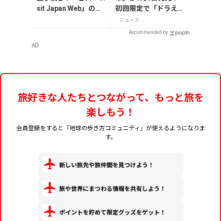
sit Japan Web」の登
初回限定で「ドラえも
録方法や注意点を解
ん」描き下ろし特別カ
ニュース
説
バー付き
Recommended by
AD
旅好きな人たちとつながって、もっと旅を
楽しもう！
会員登録をすると「地球の歩き方コミュニティ」が使えるようになりま
す。
新しい旅先や旅仲間を見つけよう！
旅や世界にまつわる情報を共有しよう！
ポイントを貯めて限定グッズをゲット！