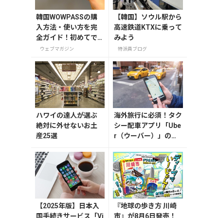
韓国WOWPASSの購
【韓国】ソウル駅から
入方法・使い方を完
高速鉄道KTXに乗って
全ガイド！初めてで
みよう
も迷わない
ウェブマガジン
特派員ブログ
ハワイの達人が選ぶ
海外旅行に必須！タク
絶対に外せないお土
シー配車アプリ「Ube
産25選
r（ウーバー）」の登
録・利用方法
【2025年版】日本入
『地球の歩き方 川崎
国手続きサービス「Vi
市』が8月6日発売！