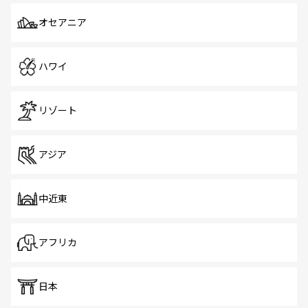
オセアニア
ハワイ
リゾート
アジア
中近東
アフリカ
日本