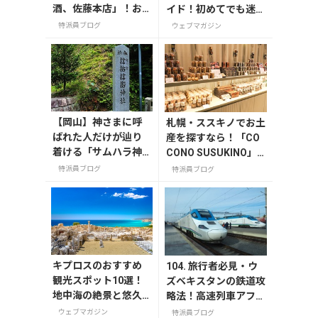
酒、佐藤本店」！お
イド！初めてでも迷わ
土産は「佐藤堂本
ない
特派員ブログ
ウェブマガジン
店」で
【岡山】神さまに呼
札幌・ススキノでお土
ばれた人だけが辿り
産を探すなら！「CO
着ける「サムハラ神
CONO SUSUKINO」
社奥の宮」
お土産編
特派員ブログ
特派員ブログ
キプロスのおすすめ
104. 旅行者必見・ウ
観光スポット10選！
ズベキスタンの鉄道攻
地中海の絶景と悠久
略法！高速列車アフラ
の歴史を巡る
シアブ号から旅情あふ
ウェブマガジン
特派員ブログ