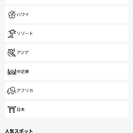
ハワイ
リゾート
アジア
中近東
アフリカ
日本
人気スポット