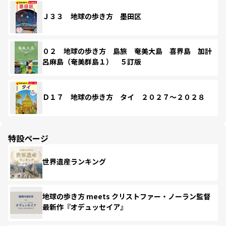
Ｊ３３ 地球の歩き方 墨田区
０２ 地球の歩き方 島旅 奄美大島 喜界島 加計
呂麻島（奄美群島１） ５訂版
Ｄ１７ 地球の歩き方 タイ ２０２７～２０２８
特設ページ
世界遺産ランキング
地球の歩き方 meets クリストファー・ノーラン監督
最新作『オデュッセイア』