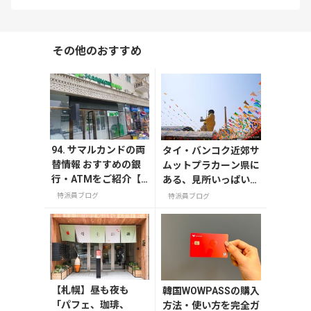
その他のおすすめ
94. サマルカンドの両
タイ・バンコク近郊サ
替情報 おすすめの銀
ムットプラカーン県に
行・ATMをご紹介【2
ある、見所いっぱいの
023年最新情報】
寺院「ワット・サーカ
特派員ブログ
特派員ブログ
ラー（Wat Sakhla、วั
ดสาขลา）」
【札幌】昼も夜も
韓国WOWPASSの購入
「パフェ、珈琲、
方法・使い方を完全ガ