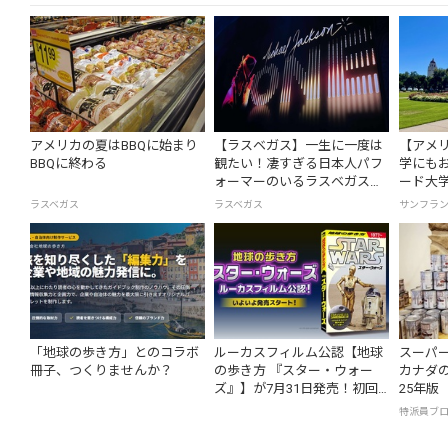
アメリカの夏はBBQに始まり
【ラスベガス】一生に一度は
【アメ
BBQに終わる
観たい！凄すぎる日本人パフ
学にも
ォーマーのいるラスベガスシ
ード大学
ョー3選
日で巡
ラスベガス
ラスベガス
サンフラ
「地球の歩き方」とのコラボ
ルーカスフィルム公認【地球
スーパ
冊子、つくりませんか？
の歩き方 『スター・ウォー
カナダの
ズ』】が7月31日発売！初回
25年版
限定版はホログラム仕様の特
特派員ブ
製リバーシブル帯付き