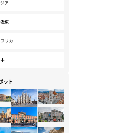
アジア
中近東
アフリカ
日本
ポット