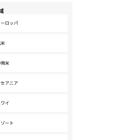
域
ヨーロッパ
北米
中南米
オセアニア
ハワイ
リゾート