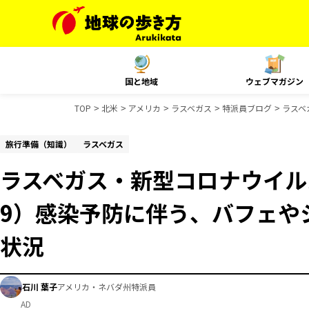
国と地域
ウェブマガジン
TOP
北米
アメリカ
ラスベガス
特派員ブログ
ラスベ
旅行準備（知識）
ラスベガス
ラスベガス・新型コロナウイルス（
9）感染予防に伴う、バフェや
状況
石川 葉子
アメリカ・ネバダ州特派員
AD