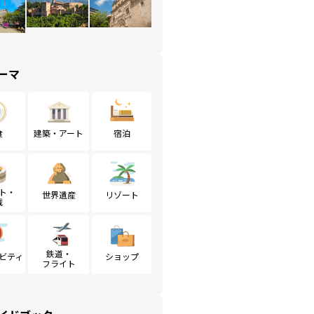
ーマ
食
建築・アート
宿泊
ト・
世界遺産
リゾート
戦
鉄道・
ビティ
ショップ
フライト