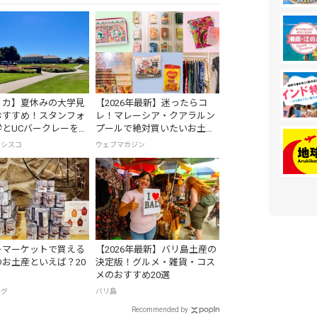
リカ】夏休みの大学見
【2026年最新】迷ったらコ
おすすめ！スタンフォ
レ！マレーシア・クアラルン
とUCバークレーを1
プールで絶対買いたいお土産
る
15選
ンシスコ
ウェブマガジン
ーマーケットで買える
【2026年最新】バリ島土産の
お土産といえば？20
決定版！グルメ・雑貨・コス
メのおすすめ20選
ログ
バリ島
Recommended by