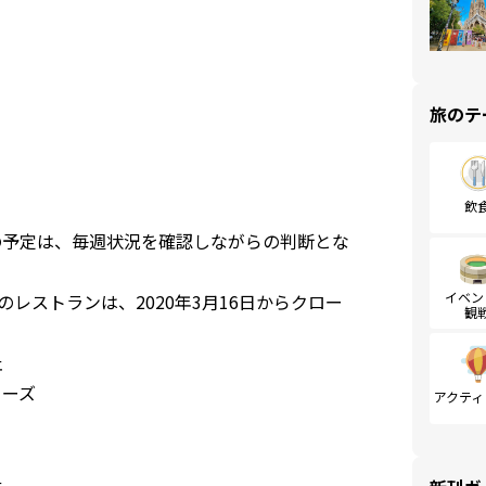
旅のテ
飲
後の予定は、毎週状況を確認しながらの判断とな
イベン
yaの3つのレストランは、2020年3月16日からクロー
観
止
ローズ
アクティ
止