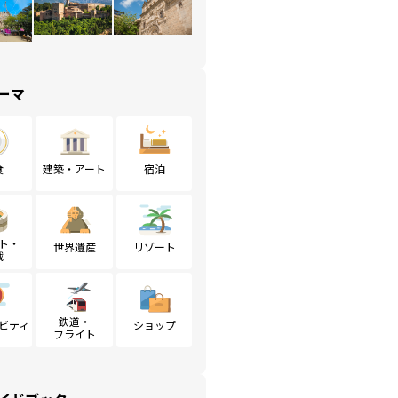
ーマ
食
建築・アート
宿泊
ト・
世界遺産
リゾート
戦
鉄道・
ビティ
ショップ
フライト