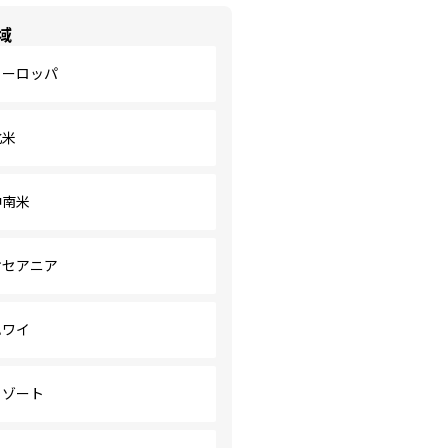
域
ヨーロッパ
北米
中南米
オセアニア
ハワイ
リゾート