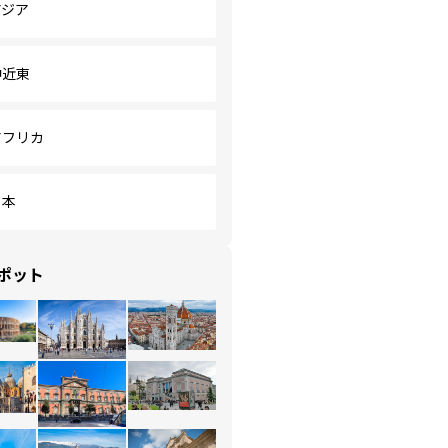
アジア
中近東
アフリカ
日本
ポット