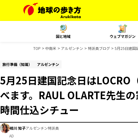
国と地域
ウェブマガジン
TOP
中南米
アルゼンチン
特派員ブログ
5月25日建国
旅行準備（知識）
アルゼンチン
5月25日建国記念日はLOCR
べます。RAUL OLARTE先生
時間仕込シチュー
相川 知子
アルゼンチン特派員
AD