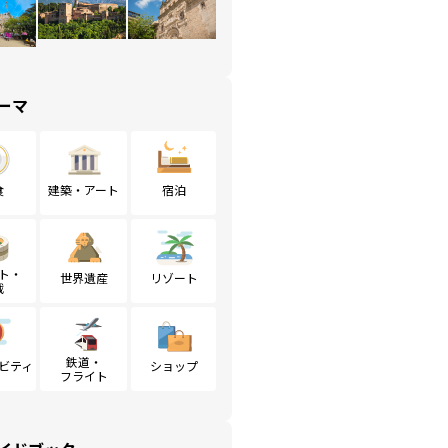
ーマ
食
建築・アート
宿泊
ト・
世界遺産
リゾート
戦
鉄道・
ビティ
ショップ
フライト