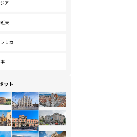
アジア
中近東
アフリカ
日本
ポット