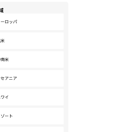
域
ヨーロッパ
北米
中南米
オセアニア
ハワイ
リゾート