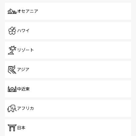
オセアニア
ハワイ
リゾート
アジア
中近東
アフリカ
日本