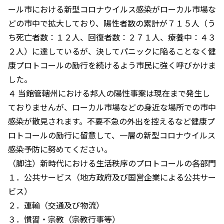
ール市における新型コロナウイルス感染がローカル市場な
どの市中で拡大しており、陽性者数の累計が７１５人（う
ち死亡者数：１２人、回復者数：２７１人、療養中：４３
２人）に達しているが、決してパニックに陥ることなく健
康プロトコールの励行を続けるよう市民に強く呼びかけま
した。
４ 当館管轄州における邦人の陽性事案は現在まで発生し
ておりませんが、ローカル市場などの身近な場所での市中
感染が散見されます。不要不急の外出を控えるなど健康プ
ロトコールの励行に留意して、一層の新型コロナウイルス
感染予防に努めてください。
（脚注）新時代における生活秩序のプロトコールの各部門
１．公共サービス（地方政府及び国営企業による公共サー
ビス）
２．運輸（交通及び物流）
３．慣習・宗教（宗教行事等）