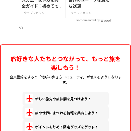
世界のユニークな鳥た
全ガイド！初めてで
ち20選
も迷わない
ウェブマガジン
ウェブマガジン
Recommended by
AD
旅好きな人たちとつながって、もっと旅を
楽しもう！
会員登録をすると「地球の歩き方コミュニティ」が使えるようになりま
す。
新しい旅先や旅仲間を見つけよう！
旅や世界にまつわる情報を共有しよう！
ポイントを貯めて限定グッズをゲット！