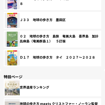
８
Ｊ３３ 地球の歩き方 墨田区
０２ 地球の歩き方 島旅 奄美大島 喜界島 加計
呂麻島（奄美群島１） ５訂版
Ｄ１７ 地球の歩き方 タイ ２０２７～２０２８
特設ページ
世界遺産ランキング
地球の歩き方 meets クリストファー・ノーラン監督