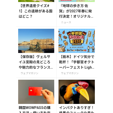
【世界遺産クイズ#
『地球の歩き方 佐
1】この遺跡がある国
賀』が2027年春に発
はどこ？
行決定！オリジナルグ
ッズが当たる発行記念
ニュース
アンケート実施中
【保存版】ヴェルサ
【栃木】ドイツ気分で
イユ宮殿の見どころ
乾杯！「宇都宮オクト
や魅力的なフランス
ーバーフェスト Light
の宮殿/庭園にせまる
2026」が8月7日から
ウェブマガジン
ウェブマガジン
開催
韓国WOWPASSの購
インパクトありすぎ！
入方法・使い方を完