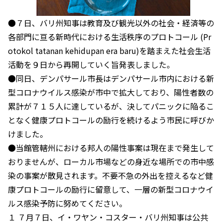
●７日、バリ州知事は教育及び観光以外の社会・経済等の
各部門に亘る新時代における生活秩序のプロトコール (Pr
otokol tatanan kehidupan era baru)を踏まえた社会生活
活動を９日から再開していく旨発表しました。
●同日、デンパサール市長はデンパサール市内における新
型コロナウイルス感染が市中で拡大しており、陽性者数の
累計が７１５人に達しているが、決してパニックに陥るこ
となく健康プロトコールの励行を続けるよう市民に呼びか
けました。
●当館管轄州における邦人の陽性事案は現在まで発生して
おりませんが、ローカル市場などの身近な場所での市中感
染の事案が散見されます。不要不急の外出を控えるなど健
康プロトコールの励行に留意して、一層の新型コロナウイ
ルス感染予防に努めてください。
１ ７月７日、イ・ワヤン・コスター・バリ州知事は公共