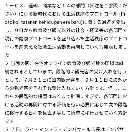
サービス、運輸、商業など１４の部門（脚注をご参照くだ
さい）に亘る新時代における生活秩序のプロトコール (Pr
otokol tatanan kehidupan era baru)に関する通達を発出
し、９日から教育及び観光以外の社会・経済等の各部門で
現行の健康プロトコールを盛り込んだ生活秩序のプロトコ
ールを踏まえた社会生活活動を再開していく旨発表しまし
た。
２ 当面の間、在宅オンライン教育及び観光地の閉鎖は継
続されるとしています。段階的に観光客の受け入れを行う
として、７月３１日に国内観光客を、９月１１日に海外か
らの観光客をそれぞれ受け入れていく方針です。但し，こ
れらの段階的な措置はあくまで計画にすぎず、各部門にお
ける活動の再開に対する評価を行い必要に応じて次の段階
に移行する日程を見直す等して慎重に移行させていく方針
です。
３ ７日、ライ・マントラ・デンパサール市長はデンパサ