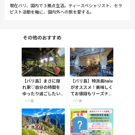
現在バリ、国内で３拠点生活。ティースペシャリスト、セラ
ピスト活動を軸に、国内外への旅を愛する。
その他のおすすめ
【バリ島】まさに隠
【バリ島】特派員halu
れ家♡自分の時間を
がオススメ！美味しく
ゆったり過ごしたい
てお値段もリーズナブ
人にオススメのカフ
ルな多国籍料理ワル
バリ島
バリ島
ェ/ウブド
ン/ウブド