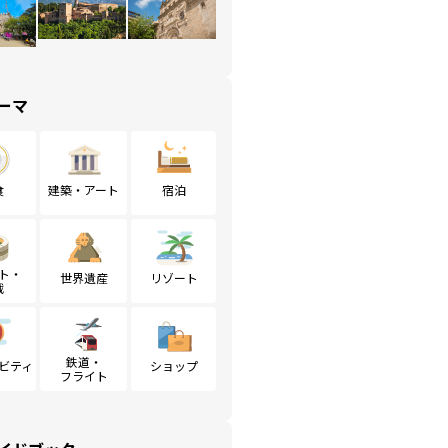
ーマ
食
建築・アート
宿泊
ト・
世界遺産
リゾート
戦
鉄道・
ビティ
ショップ
フライト