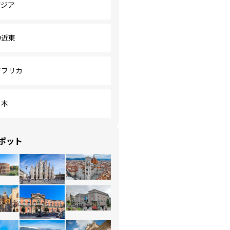
アジア
中近東
アフリカ
日本
ポット