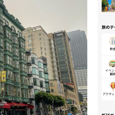
旅のテ
飲
イベン
観
アクティ