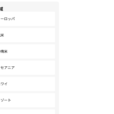
域
ヨーロッパ
北米
中南米
オセアニア
ハワイ
リゾート