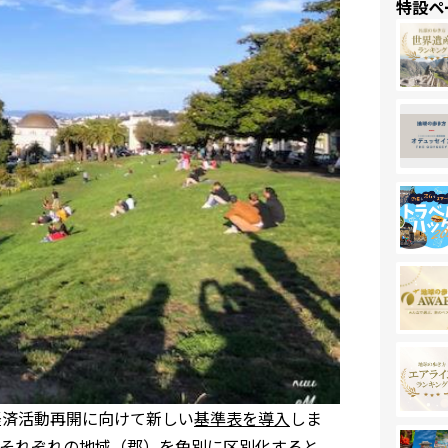
特設ペ
経済活動再開に向けて新しい
基準表を導入
しま
それぞれの地域（郡）を色別に区別化すると