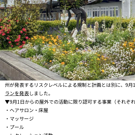
州が発表するリスクレベルによる規制と計画とは別に、9月
ランを発表
しました。
▼9月1日からの屋外での活動に限り認可する事業（それぞ
・ヘアサロン・床屋
・マッサージ
・プール