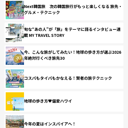
Next韓国旅 次の韓国旅行がもっと楽しくなる 旅先・
グルメ・テクニック
旬な“あの人”が「旅」をテーマに語るインタビュー連
載 MY TRAVEL STORY
今、こんな旅がしてみたい！地球の歩き方が選ぶ2026
年絶対行くべき旅先30
コスパもタイパもかなえる！賢者の旅テクニック
地球の歩き方♥偏愛ハワイ
今年の夏はインスパイアへ！