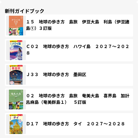
新刊ガイドブック
１５ 地球の歩き方 島旅 伊豆大島 利島（伊豆諸
島①）３訂版
Ｃ０２ 地球の歩き方 ハワイ島 ２０２７～２０２
８
Ｊ３３ 地球の歩き方 墨田区
０２ 地球の歩き方 島旅 奄美大島 喜界島 加計
呂麻島（奄美群島１） ５訂版
Ｄ１７ 地球の歩き方 タイ ２０２７～２０２８