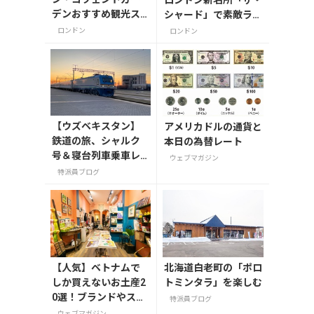
デンおすすめ観光ス
シャード」で素敵ラン
ポット3つ！
チ
ロンドン
ロンドン
【ウズベキスタン】
アメリカドルの通貨と
鉄道の旅、シャルク
本日の為替レート
号＆寝台列車乗車レ
ウェブマガジン
ポート
特派員ブログ
【人気】ベトナムで
北海道白老町の「ポロ
しか買えないお土産2
トミンタラ」を楽しむ
0選！ブランドやスー
特派員ブログ
パーのお菓子や雑貨
ウェブマガジン