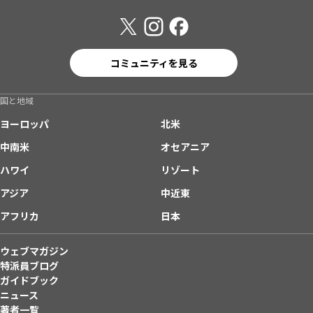
コミュニティを見る
国と地域
ヨーロッパ
北米
中南米
オセアニア
ハワイ
リゾート
アジア
中近東
アフリカ
日本
ウェブマガジン
特派員ブログ
ガイドブック
ニュース
著者一覧