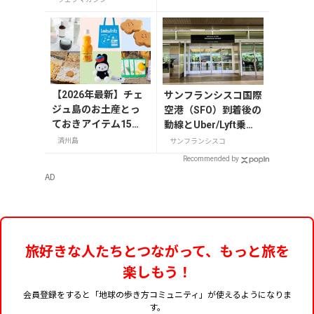
まで紹介
【2026年最新】チェ
サンフランシスコ国際
ジュ島のお土産とっ
空港（SFO）到着後の
ておきアイテム15
動線とUber/Lyft乗り
選！お菓子やかわい
場ガイド【2025年
済州島
サンフランシスコ
い雑貨、限定コスメ
版】
Recommended by
まで
AD
旅好きな人たちとつながって、もっと旅を
楽しもう！
会員登録をすると「地球の歩き方コミュニティ」が使えるようになりま
す。