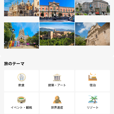
旅のテーマ
飲食
建築・アート
宿泊
イベント・観戦
世界遺産
リゾート