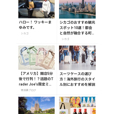
ハロー！ ワッキーま
シカゴのおすすめ観光
ゆみです。
スポット10選！都会
と自然が融合する町を
シカゴ
楽しみつくす
シカゴ
【アメリカ】開店5分
スーツケースの選び
後で行列！？話題のT
方！海外旅行のスタイ
rader Joe’s限定ミニ
ル別におすすめを解説
トート発売日レポ
特派員ブログ