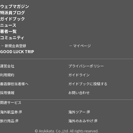
ウェブマガジン
特派員ブログ
ガイドブック
ニュース
著者一覧
コミュニティ
新規会員登録
マイページ
GOOD LUCK TRIP
運営会社
プライバシーポリシー
利用規約
ガイドライン
書店御担当者様へ
ガイドブックに投稿する
採用情報
お問い合わせ
関連サービス
海外航空券
海外ツアー
旅行用品
海外のおみやげ
© Arukikata. Co.,Ltd. All rights reserved.