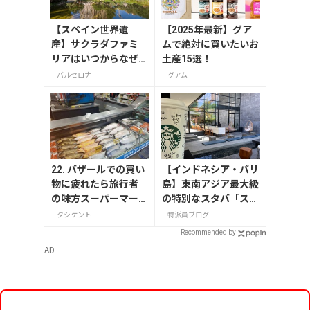
【スペイン世界遺
【2025年最新】グア
産】サクラダファミ
ムで絶対に買いたいお
リアはいつからなぜ
土産15選！
作られた？いつ完成
バルセロナ
グアム
する？歴史と意味を
解説
22. バザールでの買い
【インドネシア・バリ
物に疲れたら旅行者
島】東南アジア最大級
の味方スーパーマー
の特別なスタバ「スタ
ケットへ！タシケン
ーバックスリザーブⓇ
タシケント
特派員ブログ
トのスーパー事情
デワタバリ」
Recommended by
AD