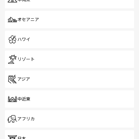
オセアニア
ハワイ
リゾート
アジア
中近東
アフリカ
日本