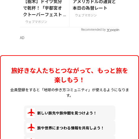
【栃木】ドイツ気分
アメリカドルの通貨と
で乾杯！「宇都宮オ
本日の為替レート
クトーバーフェスト L
ウェブマガジン
ight 2026」が8月7日
ウェブマガジン
から開催
Recommended by
AD
旅好きな人たちとつながって、もっと旅を
楽しもう！
会員登録をすると「地球の歩き方コミュニティ」が使えるようになりま
す。
新しい旅先や旅仲間を見つけよう！
旅や世界にまつわる情報を共有しよう！