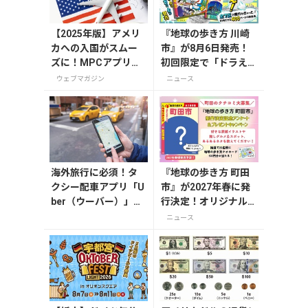
【2025年版】アメリ
『地球の歩き方 川崎
カへの入国がスムー
市』が8月6日発売！
ズに！MPCアプリの
初回限定で「ドラえも
登録方法や使い方を
ん」描き下ろし特別カ
ウェブマガジン
ニュース
解説
バー付き
海外旅行に必須！タ
『地球の歩き方 町田
クシー配車アプリ「U
市』が2027年春に発
ber（ウーバー）」の
行決定！オリジナルグ
登録・利用方法
ッズが当たる発行記念
ニュース
アンケート実施中