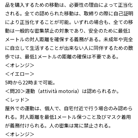
品を購入するための移動は、必要性の理由によって正当化
される。全ての認められた移動は、取締りの際に自己証明
により正当化することが可能。いずれの場合も、全ての移
動は一般的な密集禁止の対象であり、安全のために最低1
メートルの対人距離を確保する義務がある。未成年や完全
に自立して生活することが出来ない人に同伴するための散
歩では、最低1メートルの距離の確保は不要である。
＜オレンジ＞
＜イエロー＞
5時から22時まで可能。
＜問20＞運動（attività motoria）は認められるか。
＜レッド＞
屋外での運動は、個人で、自宅付近で行う場合のみ認めら
れる。対人距離を最低1メートル保つこと及びマスク着用
が義務付けられる。人の密集は常に禁止される。
＜オレンジ＞