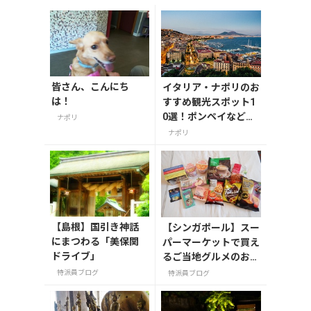
皆さん、こんにち
イタリア・ナポリのお
は！
すすめ観光スポット1
0選！ポンペイなど見
ナポリ
どころを紹介
ナポリ
【島根】国引き神話
【シンガポール】スー
にまつわる「美保関
パーマーケットで買え
ドライブ」
るご当地グルメのお土
産
特派員ブログ
特派員ブログ