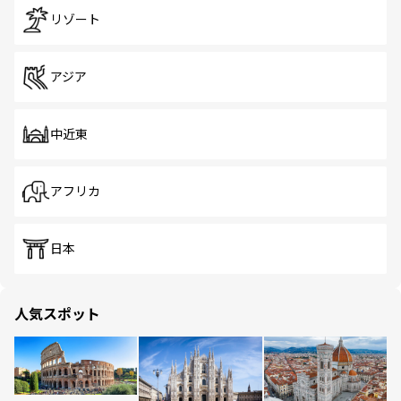
リゾート
アジア
中近東
アフリカ
日本
人気スポット