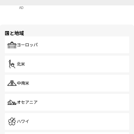
AD
国と地域
ヨーロッパ
北米
中南米
オセアニア
ハワイ