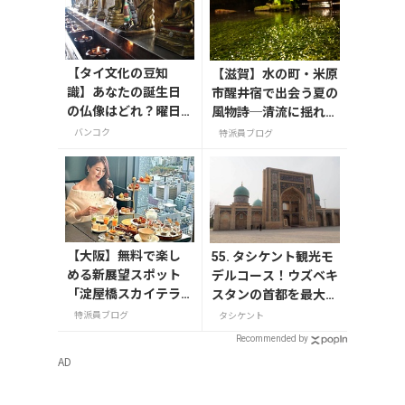
【タイ文化の豆知
【滋賀】水の町・米原
識】あなたの誕生日
市醒井宿で出会う夏の
の仏像はどれ？曜日
風物詩─清流に揺れる
ごとの守護神を一挙
梅花藻（8/24までラ
バンコク
特派員ブログ
に紹介！
イトアップ実施中）
【大阪】無料で楽し
55. タシケント観光モ
める新展望スポット
デルコース！ウズベキ
「淀屋橋スカイテラ
スタンの首都を最大限
ス」と30階アフタヌ
楽しむ旅行ルートをご
特派員ブログ
タシケント
ーンティー
紹介
Recommended by
AD