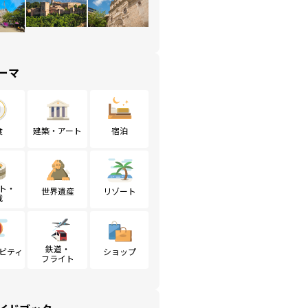
ーマ
食
建築・アート
宿泊
ト・
世界遺産
リゾート
戦
鉄道・
ビティ
ショップ
フライト