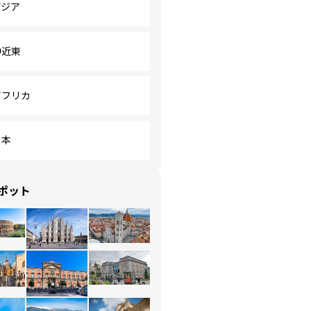
アジア
中近東
アフリカ
日本
ポット