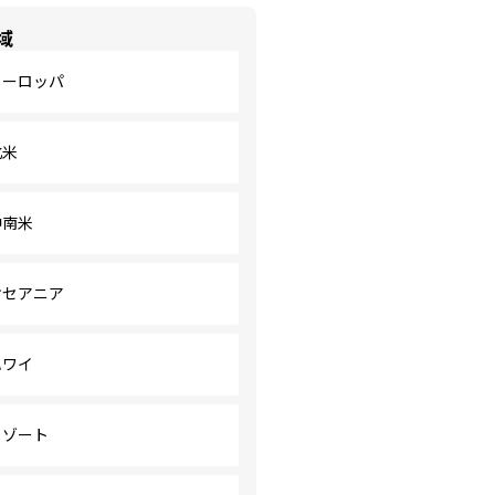
域
ヨーロッパ
北米
中南米
オセアニア
ハワイ
リゾート