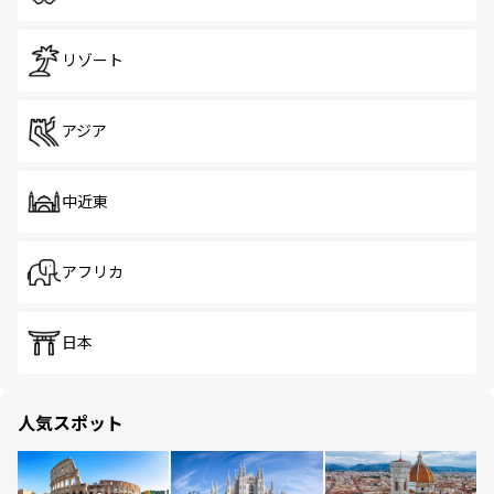
リゾート
アジア
中近東
アフリカ
日本
人気スポット