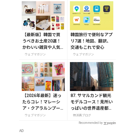
ー
【最新版】韓国で買
韓国旅行で便利なアプ
うべきお土産20選！
リ7選！地図、翻訳、
かわいい雑貨や人気
交通もこれで安心
コスメを紹介
ウェブマガジン
ウェブマガジン
【2026年最新】迷っ
87. サマルカンド観光
たらコレ！マレーシ
モデルコース！見所い
ア・クアラルンプー
っぱいの世界遺産都市
ルで絶対買いたいお
を満喫するおすすめプ
ウェブマガジン
特派員ブログ
土産15選
ラン紹介
Recommended by
AD