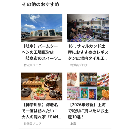
その他のおすすめ
【岐阜】バームクー
161. サマルカンド土
ヘンの工場直営店─
産におすすめのレギス
─岐阜市のスイーツ
タン広場内タイル工房
スポット「FLEUR
職人の神業タイル作り
特派員ブログ
特派員ブログ
（フルール）」
に刮目せよ！
【神奈川県】海老名
【2026年最新】上海
で一度は訪れたい！
で絶対に買いたいお土
大人の隠れ家「SAND
産10選！
GLASS 熾火」で味わ
特派員ブログ
上海
うアフタヌーンティ