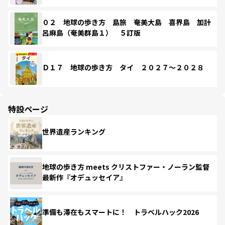
０２ 地球の歩き方 島旅 奄美大島 喜界島 加計
呂麻島（奄美群島１） ５訂版
Ｄ１７ 地球の歩き方 タイ ２０２７～２０２８
特設ページ
世界遺産ランキング
地球の歩き方 meets クリストファー・ノーラン監督
最新作『オデュッセイア』
準備も滞在もスマートに！ トラベルハック2026