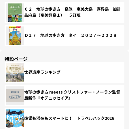
０２ 地球の歩き方 島旅 奄美大島 喜界島 加計
呂麻島（奄美群島１） ５訂版
Ｄ１７ 地球の歩き方 タイ ２０２７～２０２８
特設ページ
世界遺産ランキング
地球の歩き方 meets クリストファー・ノーラン監督
最新作『オデュッセイア』
準備も滞在もスマートに！ トラベルハック2026