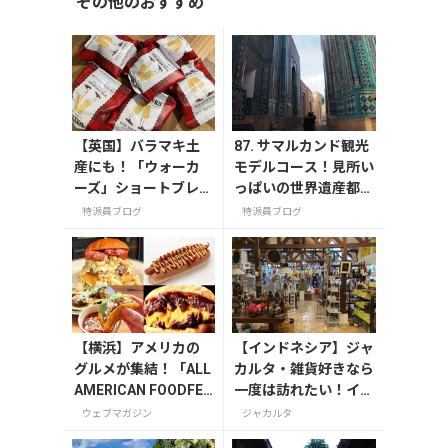
その他のおすすめ
【英国】バラマキ土
87. サマルカンド観光
産にも！「ウォーカ
モデルコース！見所い
ーズ」ショートブレ
っぱいの世界遺産都市
ッド食べ切りパック
を満喫するおすすめプ
特派員ブログ
特派員ブログ
ラン紹介
【横浜】アメリカの
【インドネシア】ジャ
グルメが集結！「ALL
カルタ・雑貨好きなら
AMERICAN FOODFES
一度は訪れたい！イン
TIVAL ’25」が11月15
ドネシアの魅力が詰ま
ウェブマガジン
ジャカルタ
日・16日に開催！
った「Chic Mart」