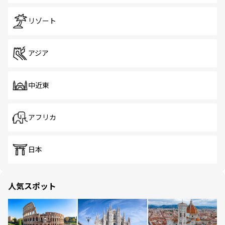
リゾート
アジア
中近東
アフリカ
日本
人気スポット