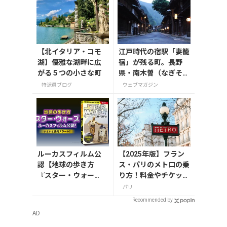
【北イタリア・コモ
江戸時代の宿駅「妻籠
湖】優雅な湖畔に広
宿」が残る町。長野
がる５つの小さな町
県・南木曽（なぎそ）
町
特派員ブログ
ウェブマガジン
ルーカスフィルム公
【2025年版】フラン
認【地球の歩き方
ス・パリのメトロの乗
『スター・ウォー
り方！料金やチケット
ズ』】が7月31日発
の種類、注意点を解説
パリ
売！初回限定版はホ
Recommended by
ログラム仕様の特製
AD
リバーシブル帯付き