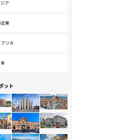
アジア
中近東
アフリカ
日本
ポット