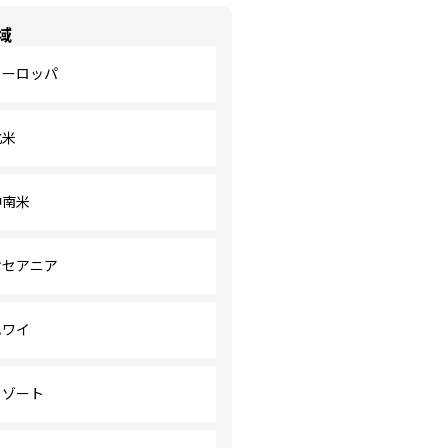
域
ヨーロッパ
北米
中南米
オセアニア
ハワイ
リゾート