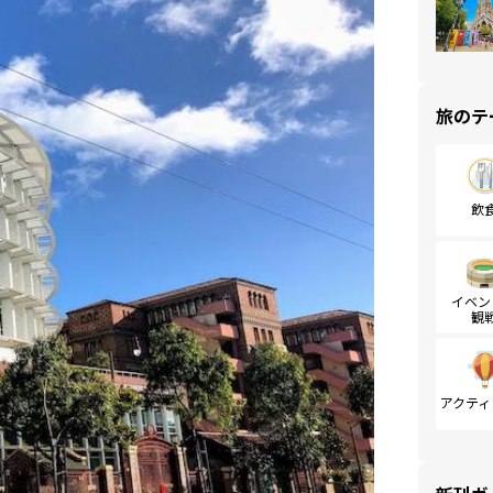
旅のテ
飲
イベン
観
アクティ