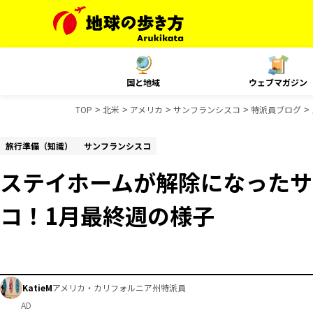
国と地域
ウェブマガジン
TOP
北米
アメリカ
サンフランシスコ
特派員ブログ
旅行準備（知識）
サンフランシスコ
ステイホームが解除になったサ
コ！1月最終週の様子
KatieM
アメリカ・カリフォルニア州特派員
AD