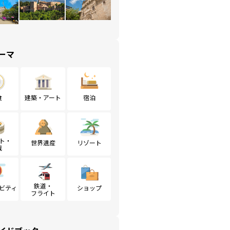
ーマ
食
建築・アート
宿泊
ト・
世界遺産
リゾート
戦
鉄道・
ビティ
ショップ
フライト