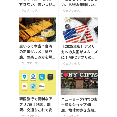
ずさない、おいしい
い、お得＆美味しいが
お土産10選
たくさんの体験をしよ
ウェブマガジン
ウェブマガジン
う
臭いって本当？台湾
【2025年版】アメリ
の定番グルメ「臭豆
カへの入国がスムーズ
腐」の楽しみ方を解
に！MPCアプリの登
説！定番メニューと
録方法や使い方を解説
ウェブマガジン
ウェブマガジン
おすすめ店も紹介
韓国旅行で便利なア
ニューヨーク(NY)のお
プリ7選！地図、翻
土産＆ショップ40
訳、交通もこれで安
選。地球の歩き方編集
心
者セレクト！
ウェブマガジン
ニューヨーク