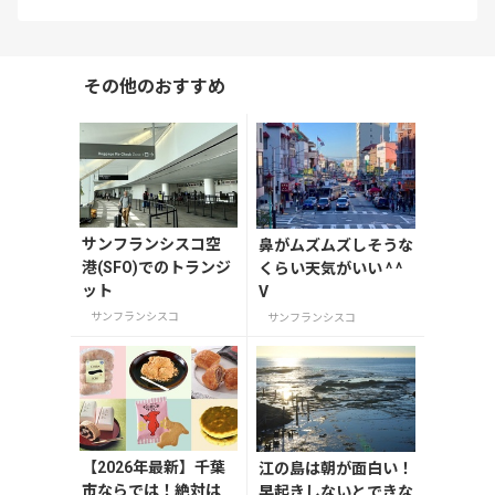
その他のおすすめ
サンフランシスコ空
鼻がムズムズしそうな
港(SFO)でのトランジ
くらい天気がいい ^ ^
ット
V
サンフランシスコ
サンフランシスコ
【2026年最新】千葉
江の島は朝が面白い！
市ならでは！絶対は
早起きしないとできな