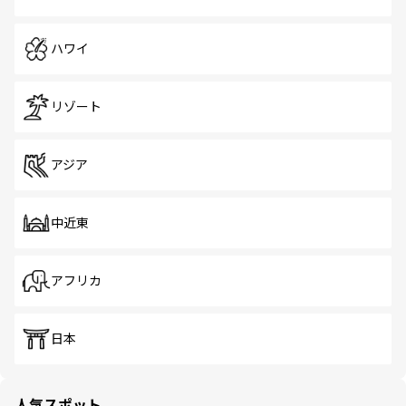
ハワイ
リゾート
アジア
中近東
アフリカ
日本
人気スポット