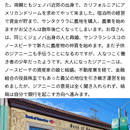
た。両親ともジェノバ近郊の出身で、カリフォルニアにア
メリカンドリームを求めてやって来ました。宿泊所の経営
で資金が貯まり、サンタクララに農地を購入、農業を始め
ますがお父さんは数年後亡くなってしまいます。お母さん
は、同じくジェノバ出身の人と再婚、サンフランシスコの
ノースビーチで新たに農産物の仲買を始めます。まだ子供
のジアニー二も手伝うことになるのですが、人なつこく働
き者の少年だったようです。大人になったジアニーニは、
ノースビーチの資産家の娘と結婚。不動産業を経て、金融
組合の役員株主でもあった義父の地位を引き継ぎ運営を始
めましたが、ジアニーニの意見は全く聞き入れられず、結
局は自分で銀行を起こす方向へ進みます。