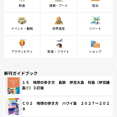
飲食
建築・アート
宿泊
イベント・観戦
世界遺産
リゾート
アクティビティ
鉄道・フライト
ショップ
新刊ガイドブック
１５ 地球の歩き方 島旅 伊豆大島 利島（伊豆諸
島①）３訂版
Ｃ０２ 地球の歩き方 ハワイ島 ２０２７～２０２
８