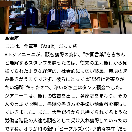
▲金庫
ここは、金庫室（Vault）だった所。
A.P.ジアニーニが、顧客獲得の為に、"お国言葉"をきちん
と理解するスタッフを雇ったのは、従来の主力銀行から見
捨てられたような経済的、社会的にも弱い移民。英語の読
み書きがうまくできず、彼らにとっては"銀行は近寄りが
たい場所"だったので、稼いだお金はタンス預金でした。
ジアニーニは、銀行の広告を出し、各家庭をまわり、その
人の言語で説明し、書類の書き方を手伝い預金者を獲得し
ていきました。また、大手銀行から見捨てられてるような
労働者階級の人達も顧客として受け入れ獲得していったの
ですね。オラが町の銀行"ピープルズバンク的な存在"だっ