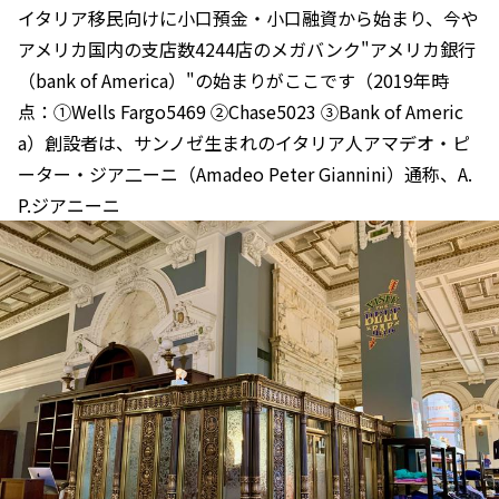
イタリア移民向けに小口預金・小口融資から始まり、今や
アメリカ国内の支店数4244店のメガバンク"アメリカ銀行
（bank of America）"の始まりがここです（2019年時
点：①Wells Fargo5469 ②Chase5023 ③Bank of Americ
a）創設者は、サンノゼ生まれのイタリア人アマデオ・ピ
ーター・ジア二ーニ（Amadeo Peter Giannini）通称、A.
P.ジアニーニ