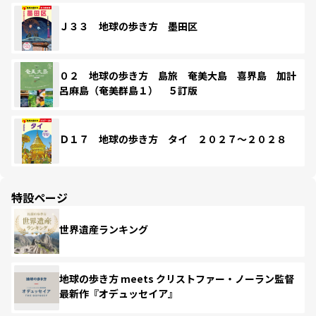
Ｊ３３ 地球の歩き方 墨田区
０２ 地球の歩き方 島旅 奄美大島 喜界島 加計
呂麻島（奄美群島１） ５訂版
Ｄ１７ 地球の歩き方 タイ ２０２７～２０２８
特設ページ
世界遺産ランキング
地球の歩き方 meets クリストファー・ノーラン監督
最新作『オデュッセイア』