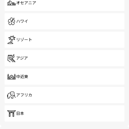
オセアニア
ハワイ
リゾート
アジア
中近東
アフリカ
日本