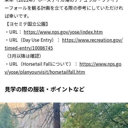
ーフォールを観る計画を立てる際の参考にしていただけれ
ば幸いです。
【ヨセミテ国立公園】
・URL：
https://www.nps.gov/yose/index.htm
・URL（Day Use Entry）：
https://www.recreation.gov/
timed-entry/10086745
（3月以降は確認）
・URL（Horsetail Fallについて）：
https://www.nps.go
v/yose/planyourvisit/horsetailfall.htm
見学の際の服装・ポイントなど