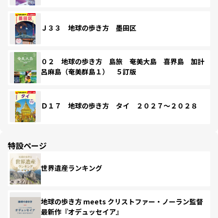
Ｊ３３ 地球の歩き方 墨田区
０２ 地球の歩き方 島旅 奄美大島 喜界島 加計
呂麻島（奄美群島１） ５訂版
Ｄ１７ 地球の歩き方 タイ ２０２７～２０２８
特設ページ
世界遺産ランキング
地球の歩き方 meets クリストファー・ノーラン監督
最新作『オデュッセイア』