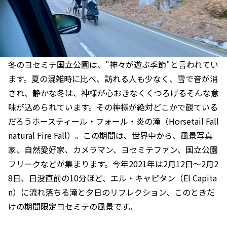
冬のヨセミテ国立公園は、"神々が遊ぶ季節"と言われてい
ます。夏の混雑時に比べ、訪れる人も少なく、雪で音が消
され、静かな冬は、神様が心おきなくくつろげるそんな意
味が込められています。その神様が絶対どこかで観ている
だろうホースティール・フォール・炎の滝（Horsetail Fall
natural Fire Fall）。この期間は、世界中から、風景写真
家、自然愛好家、カメラマン、ヨセミテファン、国立公園
フリークなどが集まります。今年2021年は2月12日～2月2
8日、日没直前の10分ほど、エル・キャピタン（El Capita
n）に流れ落ちる滝と夕日のリフレクション、このときだ
けの期間限定ヨセミテの風景です。