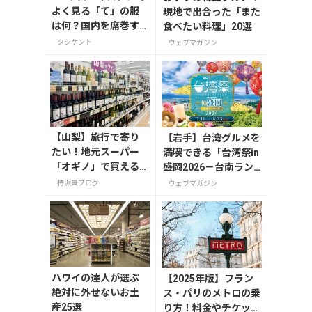
よく見る「て」の服
現地で出合った「また
は何？国内を席巻す
食べたい料理」20選
るブランド7SABER直
タシケント
ウェブマガジン
営店へ
【山梨】旅行で寄り
【岩手】台湾グルメを
たい！地元スーパー
満喫できる「台湾祭in
「オギノ」で買える
盛岡2026－台南ラン
お土産4選
タン祭－」が7月11日
特派員ブログ
ウェブマガジン
から開催
ハワイの達人が選ぶ
【2025年版】フラン
絶対に外せないお土
ス・パリのメトロの乗
産25選
り方！料金やチケット