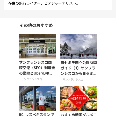
在住の旅行ライター、ビアジャーナリスト。
その他のおすすめ
サンフランシスコ国
ヨセミテ国立公園訪問
際空港（SFO）到着後
ガイド（1）サンフラ
の動線とUber/Lyft乗
ンシスコからヨセミテ
り場ガイド【2025年
へ(2025年）入園チケ
サンフランシスコ
サンフランシスコ
版】
ット情報
50. ウズベキスタンで
おすすめ韓国グルメ！