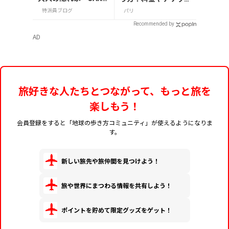
GLASS 熾火」で味わ
の種類、注意点を解説
特派員ブログ
パリ
うアフタヌーンティ
Recommended by
ー
AD
旅好きな人たちとつながって、もっと旅を
楽しもう！
会員登録をすると「地球の歩き方コミュニティ」が使えるようになりま
す。
新しい旅先や旅仲間を見つけよう！
旅や世界にまつわる情報を共有しよう！
ポイントを貯めて限定グッズをゲット！