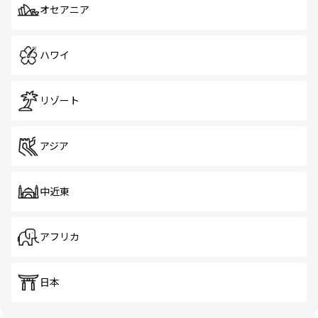
オセアニア
ハワイ
リゾート
アジア
中近東
アフリカ
日本