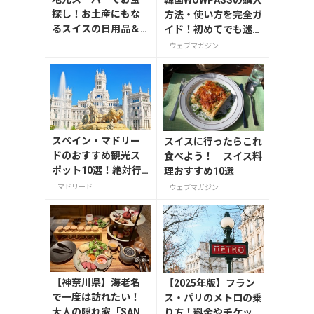
探し！お土産にもな
方法・使い方を完全ガ
るスイスの日用品＆
イド！初めてでも迷わ
おやつ
ない
ウェブマガジン
スペイン・マドリー
スイスに行ったらこれ
ドのおすすめ観光ス
食べよう！ スイス料
ポット10選！絶対行
理おすすめ10選
くべき名所を紹介
マドリード
ウェブマガジン
【神奈川県】海老名
【2025年版】フラン
で一度は訪れたい！
ス・パリのメトロの乗
大人の隠れ家「SAND
り方！料金やチケット