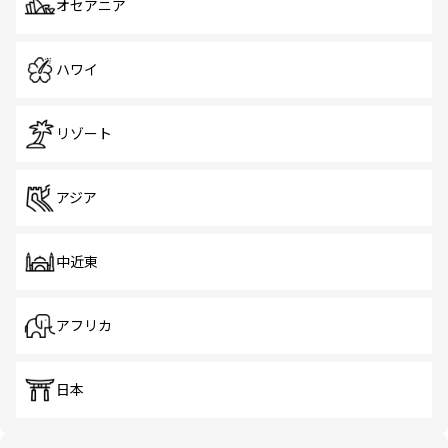
オセアニア
ハワイ
リゾート
アジア
中近東
アフリカ
日本