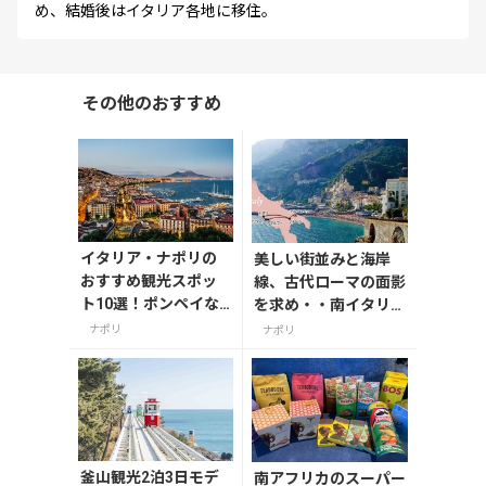
め、結婚後はイタリア各地に移住。
その他のおすすめ
イタリア・ナポリの
美しい街並みと海岸
おすすめ観光スポッ
線、古代ローマの面影
ト10選！ポンペイな
を求め・・南イタリア
ど見どころを紹介
旅行で外せない観光ス
ナポリ
ナポリ
ポット5選
釜山観光2泊3日モデ
南アフリカのスーパー