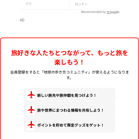
ットの種類、注意点
貨/お菓子/紅茶まで徹
パリ
ロンドン
を解説
底紹介
Recommended by
AD
旅好きな人たちとつながって、もっと旅を
楽しもう！
会員登録をすると「地球の歩き方コミュニティ」が使えるようになりま
す。
新しい旅先や旅仲間を見つけよう！
旅や世界にまつわる情報を共有しよう！
ポイントを貯めて限定グッズをゲット！