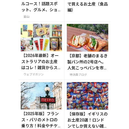
ルコース！話題スポ
で買えるお土産（食品
ット、グルメ、ショ
編）
ッピングを満喫
釜山
【2026年最新】オー
【京都】老舗のまるき
ストラリアのお土産
製パン所の2号店へ。
はコレ！雑貨からス
人気こっぺパンを市役
ーパーでも買えるグ
所で味わう
ウェブマガジン
特派員ブログ
ルメまで13選
【2025年版】フラン
【保存版】イギリスの
ス・パリのメトロの
お土産20選！ロンド
乗り方！料金やチケ
ンでしか買えない雑