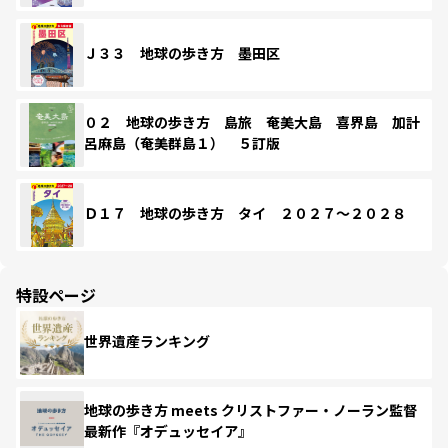
Ｊ３３ 地球の歩き方 墨田区
０２ 地球の歩き方 島旅 奄美大島 喜界島 加計
呂麻島（奄美群島１） ５訂版
Ｄ１７ 地球の歩き方 タイ ２０２７～２０２８
特設ページ
世界遺産ランキング
地球の歩き方 meets クリストファー・ノーラン監督
最新作『オデュッセイア』