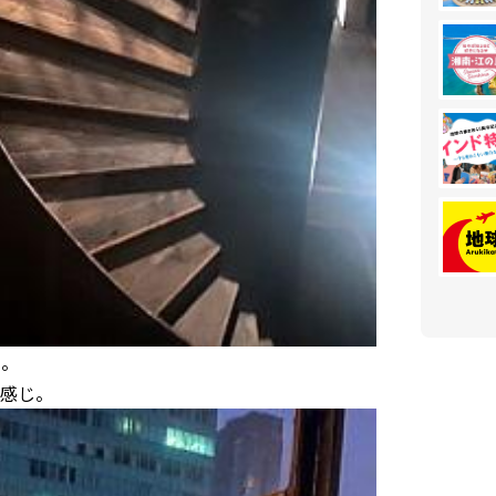
に。
感じ。