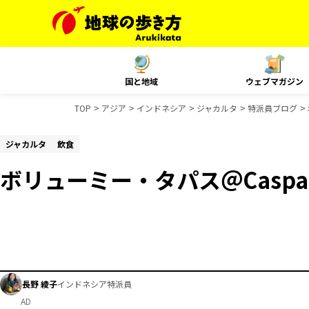
国と地域
ウェブマガジン
TOP
アジア
インドネシア
ジャカルタ
特派員ブログ
ジャカルタ
飲食
ボリューミー・タパス＠Caspa
長野 綾子
インドネシア特派員
AD