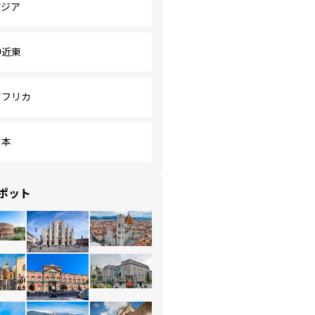
アジア
中近東
アフリカ
日本
ポット