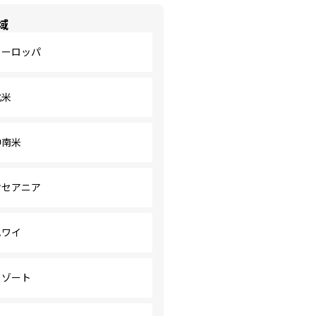
域
ヨーロッパ
北米
中南米
オセアニア
ハワイ
リゾート