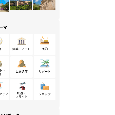
ーマ
食
建築・アート
宿泊
ト・
世界遺産
リゾート
戦
鉄道・
ビティ
ショップ
フライト