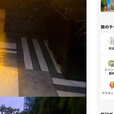
旅のテ
飲
イベン
観
アクティ