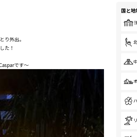
国と地
とり外出。
した！
sparです～