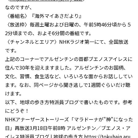
なのですが、
〈番組名〉『海外マイあさだより』
〈放送枠〉毎週土曜および日曜の、午前5時46分頃から５
2分頃までの、およそ6分間の番組です。
〈チャンネルとエリア〉NHKラジオ第一にて、全国放送
です。
上記のコーナーでアルゼンチンの首都ブエノスアイレスに
住んで30年を迎えますました。アルゼンチンのお国柄、
文化、習慣、食生活など、いろいろな面からお話ししてい
ます。なお、同ページから聞き逃しで1週間ぐらいだけ聴
けます。
以下、地球の歩き方特派員ブログで書いたものです。参考
にどうぞ！
NHKアナーザーストーリーズ「マラドーナが"神"になった
日」再放送3月18日午前8時 アルゼンチン／ブエノス・ア
イレス特派員ブログ | 地球の歩き方 https://tokuhain.aru