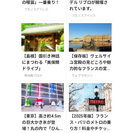
の喉笛」一番乗り！
デル リブロが開催さ
れています。
ブエノスアイレス
ブエノスアイレス
【島根】国引き神話
【保存版】ヴェルサイ
にまつわる「美保関
ユ宮殿の見どころや魅
ドライブ」
力的なフランスの宮
殿/庭園にせまる
特派員ブログ
ウェブマガジン
【東京】高さ約4.5m
【2025年版】フラン
の巨大かき氷が登
ス・パリのメトロの乗
場！丸の内で「ひん
り方！料金やチケット