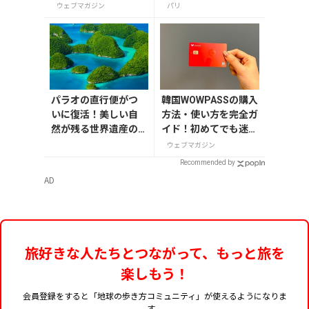
やりＫＩＴＴＥ」が8
の種類、注意点を解説
ウェブマガジン
パリ
月7日から開催
パラオの直行便がつ
韓国WOWPASSの購入
いに復活！美しい自
方法・使い方を完全ガ
然が残る世界遺産の
イド！初めてでも迷わ
島々へ行こう【今旅2
ない
ウェブマガジン
026】
Recommended by
AD
旅好きな人たちとつながって、もっと旅を
楽しもう！
会員登録をすると「地球の歩き方コミュニティ」が使えるようになりま
す。