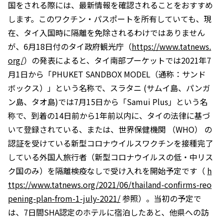
国をされる際には、最新情報を確認されることをおすすめ
します。このワクチン・パスポートを所有していても、現
在、タイ入国時に隔離を免除されるわけではありません
が、6月18日付のタイ政府観光庁（
https://www.tatnews.
org/
）の発表によると、タイ南部プーケットでは2021年7
月1日から「PHUKET SANDBOX MODEL（通称：サンド
ボックス）」という名称で、スラタニ (サムイ島、パンガ
ン島、タオ島)では7月15日から「Samui Plus」という名
称で、到着の14日前から1年前以内に、タイの法律に基づ
いて登録されている、または、世界保健機関 （WHO） の
認証を受けている新型コロナウイルスワクチンを接種完了
している外国人旅行者（新型コロナウイルスの低・中リス
ク国のみ）を隔離検疫なしで受け入れを開始予定です（
h
ttps://www.tatnews.org/2021/06/thailand-confirms-reo
pening-plan-from-1-july-2021/
参照）。当初の予定で
は、7日間SHA認定のホテルに宿泊したあと、他県への訪