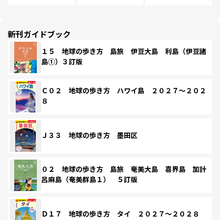
新刊ガイドブック
１５ 地球の歩き方 島旅 伊豆大島 利島（伊豆諸
島①）３訂版
Ｃ０２ 地球の歩き方 ハワイ島 ２０２７～２０２
８
Ｊ３３ 地球の歩き方 墨田区
０２ 地球の歩き方 島旅 奄美大島 喜界島 加計
呂麻島（奄美群島１） ５訂版
Ｄ１７ 地球の歩き方 タイ ２０２７～２０２８