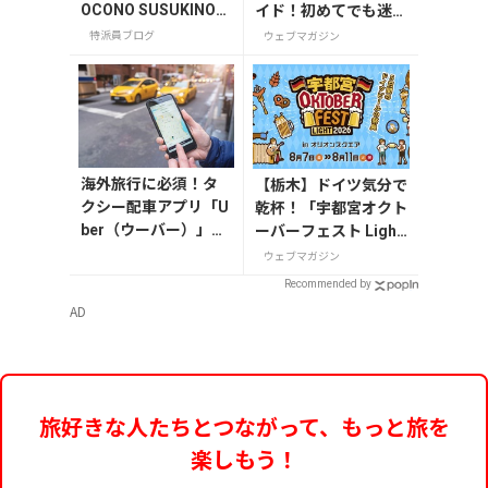
OCONO SUSUKINO」
イド！初めてでも迷わ
お土産編
ない
特派員ブログ
ウェブマガジン
海外旅行に必須！タ
【栃木】ドイツ気分で
クシー配車アプリ「U
乾杯！「宇都宮オクト
ber（ウーバー）」の
ーバーフェスト Light
登録・利用方法
2026」が8月7日から
ウェブマガジン
開催
Recommended by
AD
旅好きな人たちとつながって、もっと旅を
楽しもう！