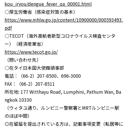
kou_iryou/dengue_fever_qa_00001.html
○厚生労働省（感染症対策の基本）
https://www.mhlw.go.jp/content/10900000/000593493.
pdf
○TECOT（海外渡航者新型コロナウイルス検査センタ
ー）（経済産業省）
https://www.tecot.go.jp/
（問い合わせ先）
○在タイ日本国大使館領事部
電話：（66-2）207-8500、696-3000
FAX：（66-2）207-8511
所在地: 177 Witthayu Road, Lumphini, Pathum Wan, Ba
ngkok 10330
（ウィタユ通り、ルンピニー警察署とMRTルンピニー駅
のほぼ中間）
◎在留届を提出されている方は、記載事項変更（転居等に