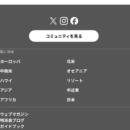
コミュニティを見る
国と地域
ヨーロッパ
北米
中南米
オセアニア
ハワイ
リゾート
アジア
中近東
アフリカ
日本
ウェブマガジン
特派員ブログ
ガイドブック