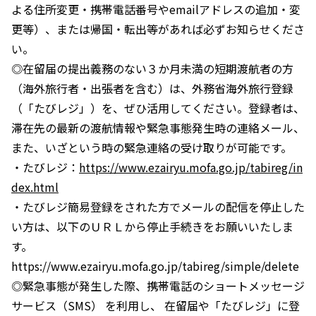
よる住所変更・携帯電話番号やemailアドレスの追加・変
更等）、または帰国・転出等があれば必ずお知らせくださ
い。
◎在留届の提出義務のない３か月未満の短期渡航者の方
（海外旅行者・出張者を含む）は、外務省海外旅行登録
（「たびレジ」）を、ぜひ活用してください。登録者は、
滞在先の最新の渡航情報や緊急事態発生時の連絡メール、
また、いざという時の緊急連絡の受け取りが可能です。
・たびレジ：
https://www.ezairyu.mofa.go.jp/tabireg/in
dex.html
・たびレジ簡易登録をされた方でメールの配信を停止した
い方は、以下のＵＲＬから停止手続きをお願いいたしま
す。
https://www.ezairyu.mofa.go.jp/tabireg/simple/delete
◎緊急事態が発生した際、携帯電話のショートメッセージ
サービス（SMS） を利用し、 在留届や「たびレジ」に登