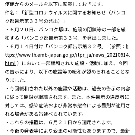
使館からのメールを以下に転載しておきます。
件名：「新型コロナウイルスに関するお知らせ（バンコ
ク都告示第３３号の発出）」
・６月２０日、バンコク都は、施設の閉鎖等の一部を緩
和する「バンコク都告示第３３号」を発出しました。
・６月１４日付け「バンコク都告示第３２号」（参照：
h
ttps://www.th.emb-japan.go.jp/itpr_ja/news_20210614.
html
）において一部緩和された施設・活動に加え、今回
の告示により、以下の施設等の緩和が認められることとな
りました。
・今回緩和された以外の施設や活動は、過去の告示の内容
に従って閉鎖が継続されます。また、本件告示の違反者に
対しては、感染症法および非常事態令による罰則が適用さ
れる場合がある旨述べられています。
・これらの措置は、６月２１日から適用されます。
・今後の発表等により変更の可能性もありますので、最新