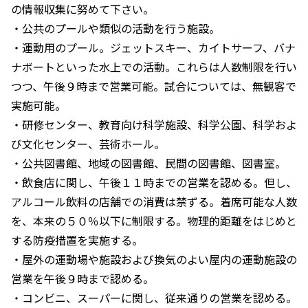
の情報収集に努めて下さい。
・公共のプールや類似の活動を行う施設。
・運動用のプール。ジェットスキー、カイトサーフ、バナ
ナボートといった水上での活動。これらは人数制限を行い
つつ、午後９時まで営業可能。試合については、無観客で
実施可能。
・研修センター、教育向け科学施設、科学公園、科学およ
び文化センター、芸術ホール。
・公共図書館、地域の図書館、民間の図書館、図書室。
・飲食店に関し、午後１１時までの営業を認める。但し、
アルコール飲料の店舗での消費は禁ずる。着席可能な人数
を、本来の５０％以下に制限する。物理的距離をはじめと
する防疫措置を実施する。
・屋外の運動場や施設および換気のよい屋内の運動施設の
営業を午後９時まで認める。
・コンビニ、スーパーに関し、従来通りの営業を認める。