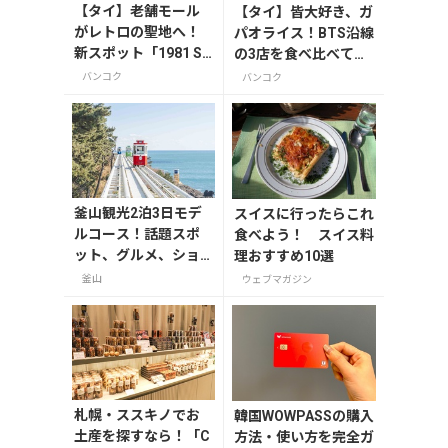
【タイ】老舗モール
【タイ】皆大好き、ガ
がレトロの聖地へ！
パオライス！BTS沿線
新スポット「1981 So
の3店を食べ比べてみ
ul & Sold」を歩いて
ました！
バンコク
バンコク
みた
釜山観光2泊3日モデ
スイスに行ったらこれ
ルコース！話題スポ
食べよう！ スイス料
ット、グルメ、ショ
理おすすめ10選
ッピングを満喫
釜山
ウェブマガジン
札幌・ススキノでお
韓国WOWPASSの購入
土産を探すなら！「C
方法・使い方を完全ガ