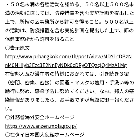
・５０名未満の各種活動を認める。５０名以上５００名未
満の活動に際しては、防疫措置を含む実施計画を提出した
上で、所轄の区事務所から許可を得ること。５００名以上
の活動は、防疫措置を含む実施計画を提出した上で、都の
保健事務所から許可を得ること。
○告示原文
http://www.prbangkok.com/th/post/view/MDY1cDBzN
nM0NHIyb3Ezc3E2NnEyNDk0cDRyOTQzcjQ4MzA1Mg
在留邦人及び滞在者の皆様におかれては、引き続き３密
（密閉、密集、密接）の回避・マスクの着用・手洗い等の
励行に努め、感染予防に努めてください。なお、邦人の感
染情報がありましたら、お手数ですが当館に御一報くださ
い。
○外務省海外安全ホームページ
https://www.anzen.mofa.go.jp/
○在タイ日本国大使館ホームページ