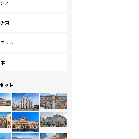
アジア
中近東
アフリカ
日本
ポット