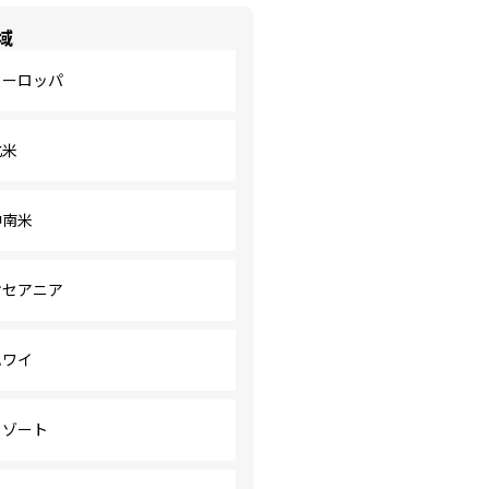
域
ヨーロッパ
北米
中南米
オセアニア
ハワイ
リゾート