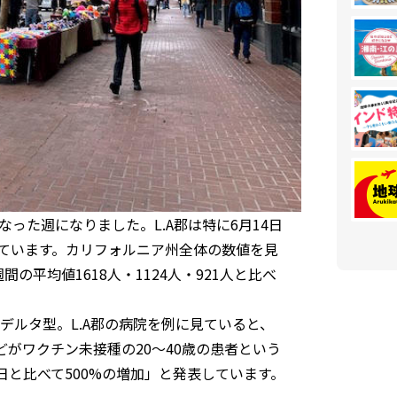
なった週になりました。L.A郡は特に6月14日
っています。カリフォルニア州全体の数値を見
の平均値1618人・1124人・921人と比べ
デルタ型。L.A郡の病院を例に見ていると、
がワクチン未接種の20～40歳の患者という
3日と比べて500%の増加」と発表しています。