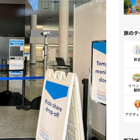
旅のテ
飲
イベン
観
アクティ