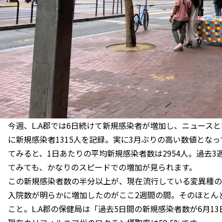
今週、L.A郡では6日続けて新規感染者が増加し、ニュースと
に新規感染者1315人を記録。実に3月ぶりの高い数値とな
てみると、1日あたりの平均新規感染者数は2954人。過去3週間
てみても、かなりのスピードでの増加が見られます。
この新規感染者数の半分以上が、現在流行している変異種の
入院数が明らかに増加したのがここ2週間の間。そのほとんど
こと。L.A郡の保健局は「過去5日間の新規感染者数が6月1