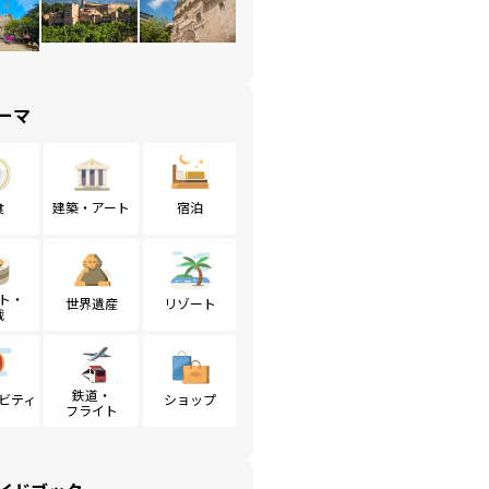
ーマ
食
建築・アート
宿泊
ト・
世界遺産
リゾート
戦
鉄道・
ビティ
ショップ
フライト