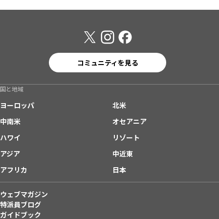
コミュニティを見る
国と地域
ヨーロッパ
北米
中南米
オセアニア
ハワイ
リゾート
アジア
中近東
アフリカ
日本
ウェブマガジン
特派員ブログ
ガイドブック