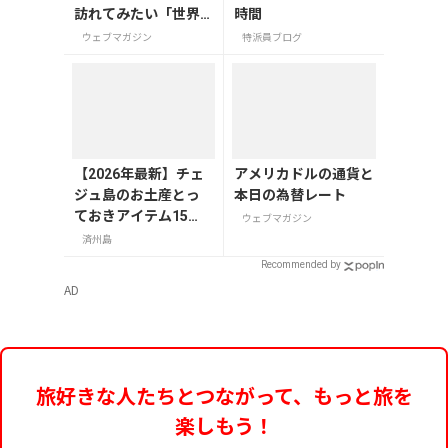
訪れてみたい「世界
時間
三大瀑布」
ウェブマガジン
特派員ブログ
【2026年最新】チェ
アメリカドルの通貨と
ジュ島のお土産とっ
本日の為替レート
ておきアイテム15
ウェブマガジン
選！お菓子やかわい
済州島
い雑貨、限定コスメ
Recommended by
まで
AD
旅好きな人たちとつながって、もっと旅を
楽しもう！