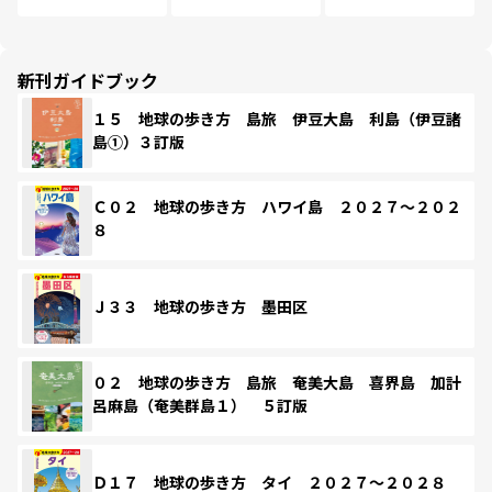
新刊ガイドブック
１５ 地球の歩き方 島旅 伊豆大島 利島（伊豆諸
島①）３訂版
Ｃ０２ 地球の歩き方 ハワイ島 ２０２７～２０２
８
Ｊ３３ 地球の歩き方 墨田区
０２ 地球の歩き方 島旅 奄美大島 喜界島 加計
呂麻島（奄美群島１） ５訂版
Ｄ１７ 地球の歩き方 タイ ２０２７～２０２８