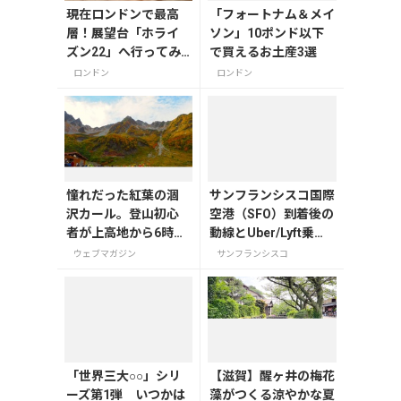
現在ロンドンで最高
「フォートナム＆メイ
層！展望台「ホライ
ソン」10ポンド以下
ズン22」へ行ってみ
で買えるお土産3選
よう
ロンドン
ロンドン
憧れだった紅葉の涸
サンフランシスコ国際
沢カール。登山初心
空港（SFO）到着後の
者が上高地から6時間
動線とUber/Lyft乗り
半の登山でたどり着
場ガイド【2025年
ウェブマガジン
サンフランシスコ
いた美しき紅葉と穂
版】
高連峰
「世界三大○○」シリ
【滋賀】醒ヶ井の梅花
ーズ第1弾 いつかは
藻がつくる涼やかな夏