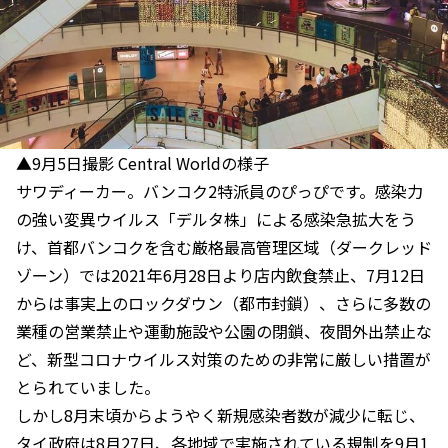
▲9月5日撮影 Central Worldの様子
サワディーカー。バンコク2特派員のぴっぴです。感染力
の強い変異ウイルス「デルタ株」による感染急拡大をう
け、首都バンコクを含む厳格最高管理区域（ダークレッド
ゾーン）では2021年6月28日より店内飲食禁止、7月12日
からは事実上のロックダウン（都市封鎖）、さらに多数の
業種の営業禁止や運動施設や公園の閉鎖、夜間外出禁止な
ど、新型コロナウイルス対策のための非常に厳しい措置が
とられていました。
しかし8月末頃からようやく新規感染者数が減少に転じ、
タイ政府は8月27日、各地域で実施されている規制を9月1