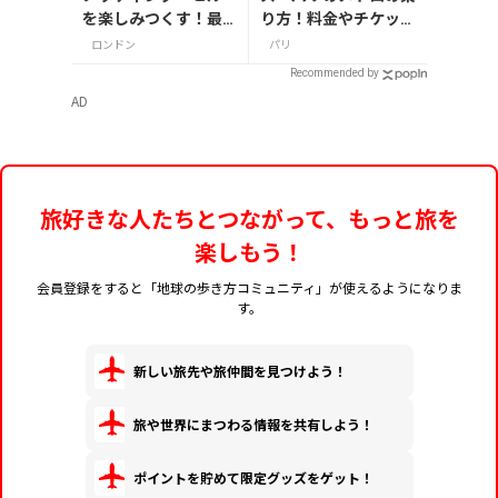
を楽しみつくす！最
り方！料金やチケット
新おすすめスポット6
の種類、注意点を解説
ロンドン
パリ
選
Recommended by
AD
旅好きな人たちとつながって、もっと旅を
楽しもう！
会員登録をすると「地球の歩き方コミュニティ」が使えるようになりま
す。
新しい旅先や旅仲間を見つけよう！
旅や世界にまつわる情報を共有しよう！
ポイントを貯めて限定グッズをゲット！