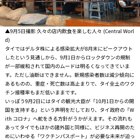
▲9月5日撮影 久々の店内飲食を楽しむ人々 (Central Worl
d)
タイではデルタ株による感染拡大が8月末にピークアウト
したという見通しから、9月1日からロックダウンの規制
が一部緩和されて国内のムードは明るくなってきていま
す。ただし油断はできません。新規感染者数は減少傾向に
あるものの、重症・死亡数は高止まりで、タイ全土のワク
チン接種率もまだ低いままです。
いっぽう9月2日にはタイの観光大臣が「10月1日からの開
国を支持する」という声明をだしており、タイ政府の「W
ith コロナ」へ舵をきる方針がうかがえます。その流れも
あってタイでもほかの諸外国と同様に、ビジネス再開のた
めにいわゆる「ワクチンパスポート」が必要な未来が迫っ