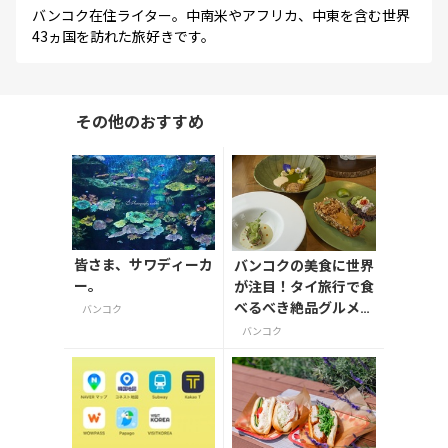
バンコク在住ライター。中南米やアフリカ、中東を含む世界
43ヵ国を訪れた旅好きです。
その他のおすすめ
皆さま、サワディーカ
バンコクの美食に世界
ー。
が注目！タイ旅行で食
べるべき絶品グルメ5
バンコク
選【今旅2026】
バンコク