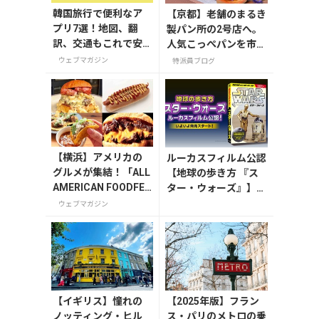
韓国旅行で便利なア
【京都】老舗のまるき
プリ7選！地図、翻
製パン所の2号店へ。
訳、交通もこれで安
人気こっぺパンを市役
心
所で味わう
ウェブマガジン
特派員ブログ
【横浜】アメリカの
ルーカスフィルム公認
グルメが集結！「ALL
【地球の歩き方 『ス
AMERICAN FOODFES
ター・ウォーズ』】が
TIVAL ’25」が11月15
7月31日発売！初回限
ウェブマガジン
日・16日に開催！
定版はホログラム仕様
の特製リバーシブル帯
付き
【イギリス】憧れの
【2025年版】フラン
ノッティング・ヒル
ス・パリのメトロの乗