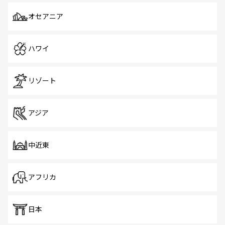
オセアニア
ハワイ
リゾート
アジア
中近東
アフリカ
日本