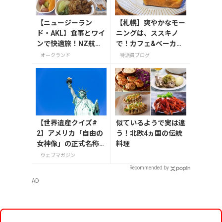
【ニュージーラン
【札幌】爽やかなモー
ド・AKL】食事とワイ
ニングは、ススキノ
ンで快適旅！NZ航空
で！カフェ&べーカリ
と入国情報
ー「ESPRESSO D WO
オークランド
特派員ブログ
RKS」（エスプレッソ
ディーワークス）
【世界遺産クイズ#
似ているようで実は違
2】アメリカ「自由の
う！北欧4ヵ国の伝統
女神像」の正式名称
料理
は？
ウェブマガジン
Recommended by
AD