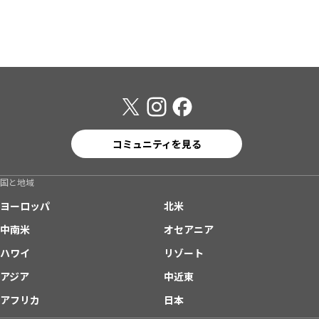
コミュニティを見る
国と地域
ヨーロッパ
北米
中南米
オセアニア
ハワイ
リゾート
アジア
中近東
アフリカ
日本