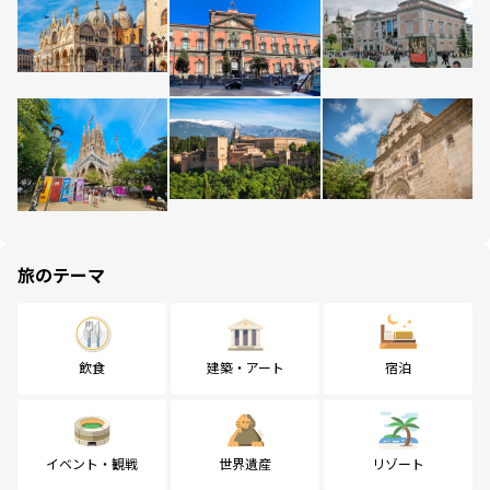
旅のテーマ
飲食
建築・アート
宿泊
イベント・観戦
世界遺産
リゾート