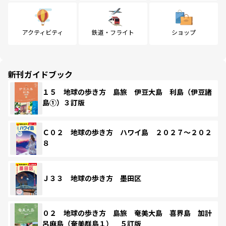
アクティビティ
鉄道・フライト
ショップ
新刊ガイドブック
１５ 地球の歩き方 島旅 伊豆大島 利島（伊豆諸
島①）３訂版
Ｃ０２ 地球の歩き方 ハワイ島 ２０２７～２０２
８
Ｊ３３ 地球の歩き方 墨田区
０２ 地球の歩き方 島旅 奄美大島 喜界島 加計
呂麻島（奄美群島１） ５訂版