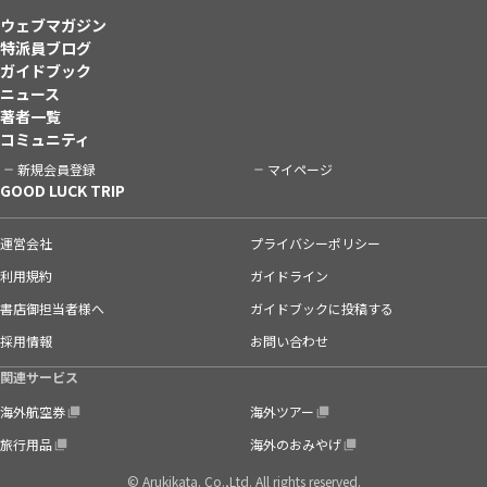
ウェブマガジン
特派員ブログ
ガイドブック
ニュース
著者一覧
コミュニティ
新規会員登録
マイページ
GOOD LUCK TRIP
運営会社
プライバシーポリシー
利用規約
ガイドライン
書店御担当者様へ
ガイドブックに投稿する
採用情報
お問い合わせ
関連サービス
海外航空券
海外ツアー
旅行用品
海外のおみやげ
© Arukikata. Co.,Ltd. All rights reserved.