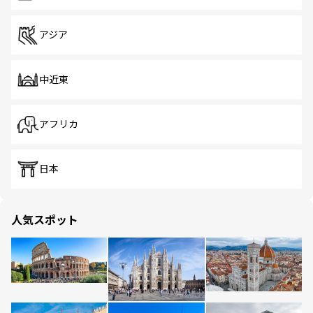
アジア
中近東
アフリカ
日本
人気スポット