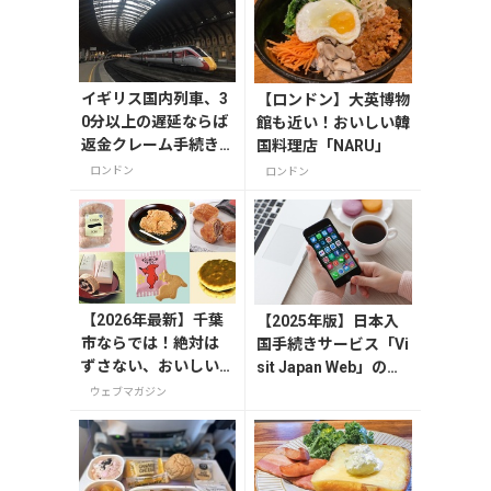
イギリス国内列車、3
【ロンドン】大英博物
0分以上の遅延ならば
館も近い！おいしい韓
返金クレーム手続き
国料理店「NARU」
を！
ロンドン
ロンドン
【2026年最新】千葉
【2025年版】日本入
市ならでは！絶対は
国手続きサービス「Vi
ずさない、おいしい
sit Japan Web」の登
お土産10選
録方法や注意点を解説
ウェブマガジン