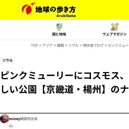
国と地域
ウェブマガジン
TOP
アジア
韓国
ソウル
特派員ブログ
ピンクミュー
ソウル
ピンクミューリーにコスモス、
しい公園【京畿道・楊州】のナ
miney
韓国特派員
AD