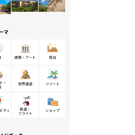
ーマ
食
建築・アート
宿泊
ト・
世界遺産
リゾート
戦
鉄道・
ビティ
ショップ
フライト