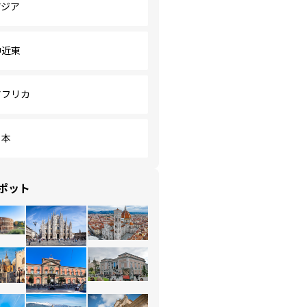
アジア
中近東
アフリカ
日本
ポット