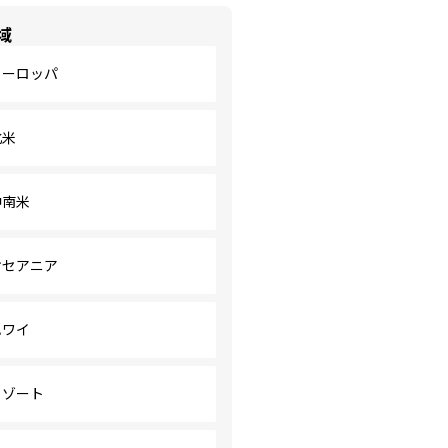
域
ヨーロッパ
北米
中南米
オセアニア
ハワイ
リゾート