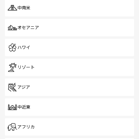
中南米
オセアニア
ハワイ
リゾート
アジア
中近東
アフリカ