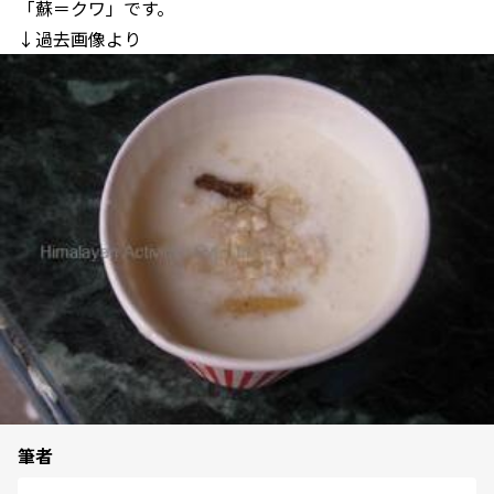
「蘇＝クワ」です。
↓過去画像より
筆者