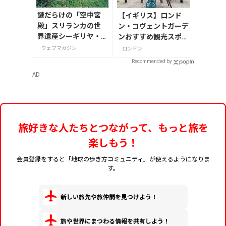
謎だらけの「空中宮
【イギリス】ロンド
殿」スリランカの世
ン・コヴェントガーデ
界遺産シーギリヤ・
ンおすすめ観光スポッ
ロック登頂に挑戦！
ト3つ！
ウェブマガジン
ロンドン
Recommended by
AD
旅好きな人たちとつながって、もっと旅を
楽しもう！
会員登録をすると「地球の歩き方コミュニティ」が使えるようになりま
す。
新しい旅先や旅仲間を見つけよう！
旅や世界にまつわる情報を共有しよう！