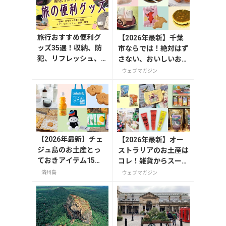
旅行おすすめ便利グ
【2026年最新】千葉
ッズ35選！収納、防
市ならでは！絶対はず
犯、リフレッシュ、
さない、おいしいお土
どれを持って行く？
産10選
ウェブマガジン
【編集者の旅の持ち
物】
【2026年最新】チェ
【2026年最新】オー
ジュ島のお土産とっ
ストラリアのお土産は
ておきアイテム15
コレ！雑貨からスーパ
選！お菓子やかわい
ーでも買えるグルメま
済州島
ウェブマガジン
い雑貨、限定コスメ
で13選
まで