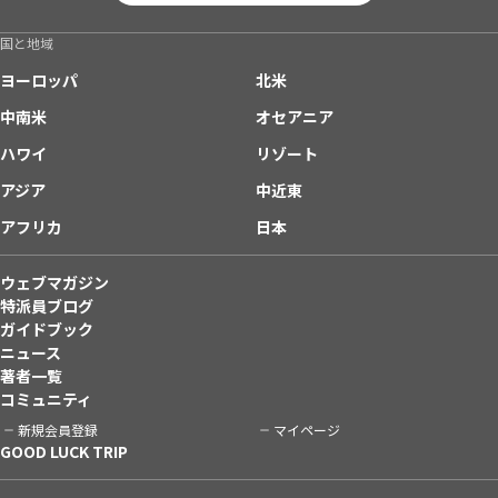
国と地域
ヨーロッパ
北米
中南米
オセアニア
ハワイ
リゾート
アジア
中近東
アフリカ
日本
ウェブマガジン
特派員ブログ
ガイドブック
ニュース
著者一覧
コミュニティ
新規会員登録
マイページ
GOOD LUCK TRIP