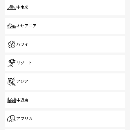
中南米
オセアニア
ハワイ
リゾート
アジア
中近東
アフリカ