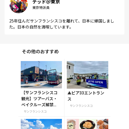
テッド＠東京
東京特派員
25年住んだサンフランシスコを離れて、日本に帰国しまし
た。日本の自然を満喫しています。
その他のおすすめ
【サンフランシスコ
▲ピア33エントラン
観光】ツアーバス・
ス
ベイクルーズ解禁
サンフランシスコ
（ウィズコロナ）
サンフランシスコ