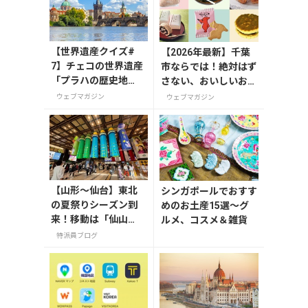
【世界遺産クイズ#
【2026年最新】千葉
7】チェコの世界遺産
市ならでは！絶対はず
「プラハの歴史地
さない、おいしいお土
区」を流れる川の名
産10選
ウェブマガジン
ウェブマガジン
前は？
【山形〜仙台】東北
シンガポールでおすす
の夏祭りシーズン到
めのお土産15選～グ
来！移動は「仙山
ルメ、コスメ＆雑貨
線」と「高速バス」
特派員ブログ
どっちが正解？