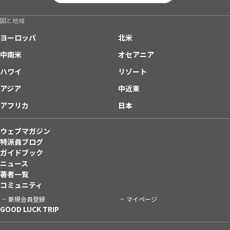
国と地域
ヨーロッパ
北米
中南米
オセアニア
ハワイ
リゾート
アジア
中近東
アフリカ
日本
ウェブマガジン
特派員ブログ
ガイドブック
ニュース
著者一覧
コミュニティ
新規会員登録
マイページ
GOOD LUCK TRIP