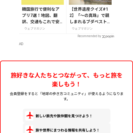
韓国旅行で便利なア
【世界遺産クイズ#1
プリ7選！地図、翻
2】「～の真珠」で親
訳、交通もこれで安
しまれるブダペストの
心
愛称は何？
ウェブマガジン
ウェブマガジン
Recommended by
AD
旅好きな人たちとつながって、もっと旅を
楽しもう！
会員登録をすると「地球の歩き方コミュニティ」が使えるようになりま
す。
新しい旅先や旅仲間を見つけよう！
旅や世界にまつわる情報を共有しよう！