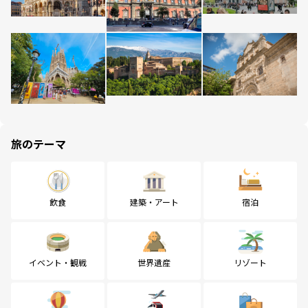
旅のテーマ
飲食
建築・アート
宿泊
イベント・観戦
世界遺産
リゾート