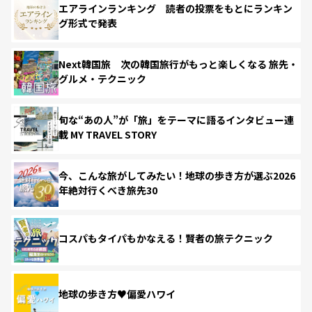
エアラインランキング 読者の投票をもとにランキン
グ形式で発表
Next韓国旅 次の韓国旅行がもっと楽しくなる 旅先・
グルメ・テクニック
旬な“あの人”が「旅」をテーマに語るインタビュー連
載 MY TRAVEL STORY
今、こんな旅がしてみたい！地球の歩き方が選ぶ2026
年絶対行くべき旅先30
コスパもタイパもかなえる！賢者の旅テクニック
地球の歩き方♥偏愛ハワイ