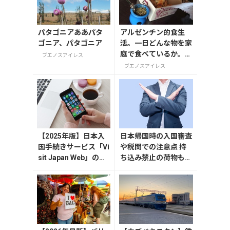
パタゴニアああパタ
アルゼンチン的食生
ゴニア、パタゴニア
活。一日どんな物を家
庭で食べているか。ご
ブエノスアイレス
覧ください。
ブエノスアイレス
【2025年版】日本入
日本帰国時の入国審査
国手続きサービス「Vi
や税関での注意点 持
sit Japan Web」の登
ち込み禁止の荷物も解
録方法や注意点を解
説
説