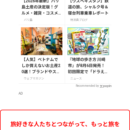
【2026年最新】バリ
【ウズベキスタン】鉄
島土産の決定版！グ
道の旅、シャルク号＆
ルメ・雑貨・コスメ
寝台列車乗車レポート
のおすすめ20選
バリ島
特派員ブログ
【人気】ベトナムで
『地球の歩き方 川崎
しか買えないお土産2
市』が8月6日発売！
0選！ブランドやスー
初回限定で「ドラえも
パーのお菓子や雑貨
ん」描き下ろし特別カ
ウェブマガジン
ニュース
まで紹介
バー付き
Recommended by
AD
旅好きな人たちとつながって、もっと旅を