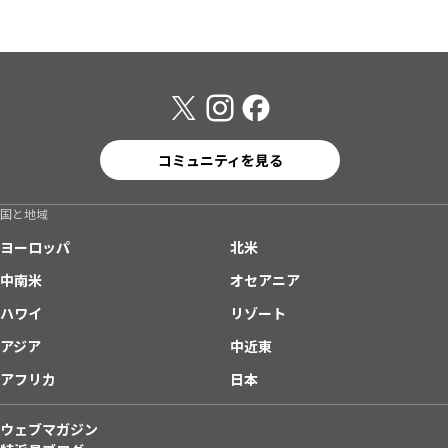
コミュニティを見る
国と地域
ヨーロッパ
北米
中南米
オセアニア
ハワイ
リゾート
アジア
中近東
アフリカ
日本
ウェブマガジン