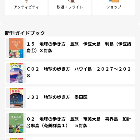
アクティビティ
鉄道・フライト
ショップ
新刊ガイドブック
１５ 地球の歩き方 島旅 伊豆大島 利島（伊豆諸
島①）３訂版
Ｃ０２ 地球の歩き方 ハワイ島 ２０２７～２０２
８
Ｊ３３ 地球の歩き方 墨田区
０２ 地球の歩き方 島旅 奄美大島 喜界島 加計
呂麻島（奄美群島１） ５訂版