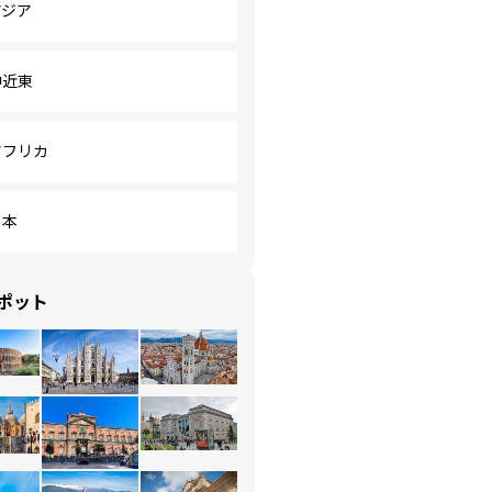
アジア
中近東
アフリカ
日本
ポット