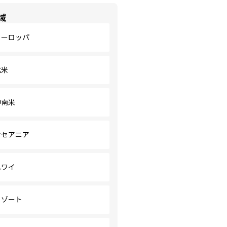
域
ヨーロッパ
北米
中南米
オセアニア
ハワイ
リゾート