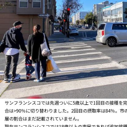
サンフランシスコでは先週ついに5歳以上で1回目の接種を完
合は>90％に切り替わりました。2回目の摂取率は84％。
層の割合はまだ記載されていません。
現在サンフランシスコでは18歳以上の市民であれば追加接