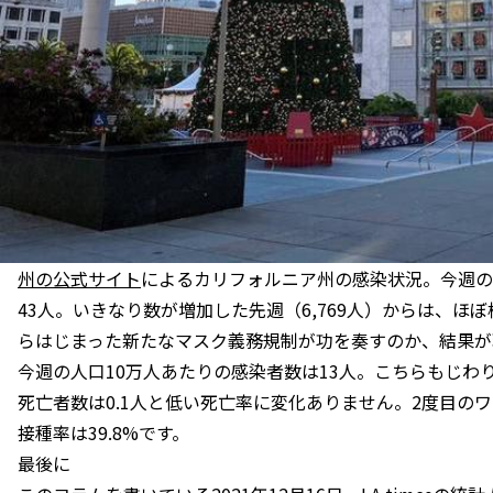
州の公式サイト
によるカリフォルニア州の感染状況。今週の州
43人。いきなり数が増加した先週（6,769人）からは、ほ
らはじまった新たなマスク義務規制が功を奏すのか、結果が
今週の人口10万人あたりの感染者数は13人。こちらもじわ
死亡者数は0.1人と低い死亡率に変化ありません。2度目のワ
接種率は39.8%です。
最後に