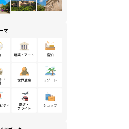
ーマ
食
建築・アート
宿泊
ト・
世界遺産
リゾート
戦
鉄道・
ビティ
ショップ
フライト