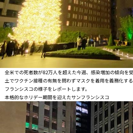
全米での死者数が82万人を超えた今週、感染増加の傾向を受
土でワクチン接種の有無を問わずマスクを着用を義務化する
フランシスコの様子をレポートします。
本格的なホリデー期間を迎えたサンフランシスコ