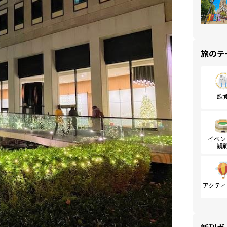
旅のテ
飲
イベン
観
アクティ